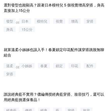
選對發型也能顯高？跟著日本模特兒 5 個視覺增高穿搭，身高
直接加上15公分
發型
日本
模特兒
視覺
增高
穿搭
2020-03-09
身高
15公分
就算溫柔小姊姊也該入手！春夏鎖定印花配件讓穿搭跳脫無聊
組合
溫柔
小姊姊
春夏
鎖定
印花
配件
2020-03-08
穿搭
誰說經典藍不實用？儂編傳授經典藍穿搭、妝容技巧，還可以
用經典藍挑選保養品！
經典藍
傳授
經典
藍
穿搭
妝容