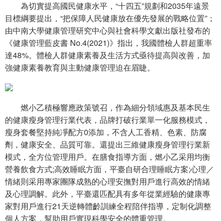
為切實提高國民健康水平，“十四五”規劃和2035年遠景
目標綱要提出，“把保障人民健康放在優先發展的戰略位置”；
由中南大學健康管理研究中心與社會科學文獻出版社發布的
《健康管理藍皮書 No.4(2021)》指出，我國體檢人群超重率
達48%。體檢人群健康素養及生活方式亟待提高與改善，加
強健康素養教育與主動健康管理迫在眉睫。
燃小乙積極響應政策號召，作為細分領域惠及基本民生
的健康瘦身管理行業代表，品牌打破行業單一化服務模式，
瘦身套餐堅持純凈配方0添加，不含人工香精、色素、防腐
劑，健康安全、品質可靠。還提出三維健康瘦身管理行業新
模式，全方位管理用戶。在膳食指導方面，燃小乙采用均衡
營養飲食方式;高效睡眠方面，平臺自研合理睡眠方案;心理／
情緒則采用專家團隊成熟的心理安撫對用戶進行高效的情緒
及心理調解。此外，平臺還匹配具有多年從業經驗的健康專
家對用戶進行21天逆轉體齡訓練全程陪伴指導，定制化調整
個人方案，幫助用戶實現科學安全的體重管理。