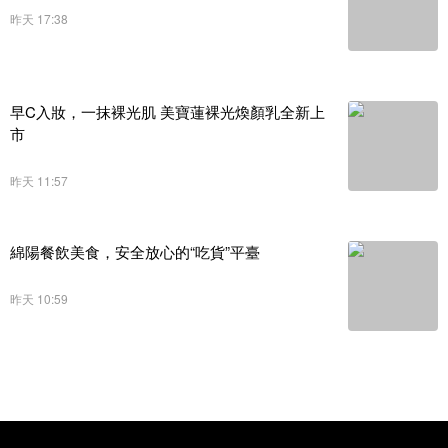
昨天 17:38
早C入妝，一抹裸光肌 美寶蓮裸光煥顏乳全新上
市
昨天 11:57
綿陽餐飲美食，安全放心的“吃貨”平臺
昨天 10:59