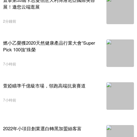
展！邀您云端逛展
2分鐘前
燃小乙榮獲2020天然健康產品行業大會“Super
Pick 100強”殊榮
7小時前
萱婭瞄準千億級市場，領跑高端抗衰賽道
7小時前
2022年小項目創業選白轉黑加盟絲客富