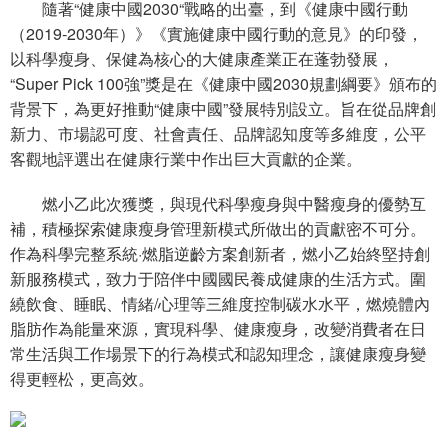
隨著“健康中國2030“戰略的出臺，到《健康中國行動
（2019-2030年）》《實施健康中國行動的意見》的印發，
以科學瘦身、保健為核心的大健康產業正在蓬勃發展，
“Super Pick 100強”獎是在《健康中國2030規劃綱要》頒布的
背景下，為更好推動“健康中國”發展特別設立。旨在從品牌創
新力、市場認可度、社會責任、品牌認知度等多維度，公平
客觀地評選出在健康行業中作出巨大貢獻的企業。
燃小乙此次獲獎，與現代科學瘦身與中醫瘦身的優勢互
補，積極探索健康瘦身管理新模式所做出的貢獻密不可分。
作為科學完整系統·燃脂逆齡方案創新者，燃小乙始終堅持創
新服務模式，致力于陪伴中國國民養成健康的生活方式。圍
繞飲食、睡眠、情緒/心理等三維度控制碳水水平，燃燒體內
脂肪作為能量來源，實現科學、健康瘦身，改變消費者在日
常生活與工作場景下的行為模式和認知理念，讓健康瘦身變
得更輕松，更高效。