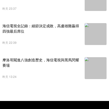
昨天 23:37
海信電視全記錄：細節決定成敗，高盧雄雞贏得
四強最后席位
昨天 22:39
摩洛哥闖進八強創造歷史，海信電視與黑馬閃耀
賽場
昨天 13:24