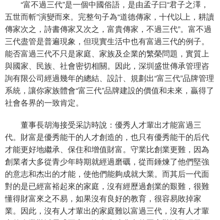
“富不過三代”是一個中國俗語，是由孟子曰“君子之澤，
五世而斬”演變而來。完整句子為“道德傳家，十代以上，耕讀
傳家次之，詩書傳家又次之，富貴傳家，不過三代”。富不過
三代盡管是普遍現象，但現實生活中也有富過三代的例子。
能否富過三代不只是家庭、家族及企業的繁榮問題，實質上
與國家、民族、社會密切相關。因此，深圳盛世傳承管理咨
詢有限公司經過幾年的總結、設計、規劃出“富三代”品牌管理
系統，讓你家族體會“富三代”品牌建設的價值和未來，贏得了
社會各界的一致肯定。
董事長胡海接受采訪時說：優秀人才輩出才能富過三
代。財富是優秀能干的人才創造的，也只有優秀能干的后代
才能更好地繼承、保住和增值財富。守業比創業更難，因為
創業者大多從青少年時期就經過磨礪，從而錘煉了他們堅強
的意志和杰出的才能，使他們能夠成就大業。而其后一代面
對的是已經富裕起來的家庭，沒有經歷過創業的艱難，很難
懂得財富來之不易，如果沒有良好的教育，很容易敗掉家
業。因此，沒有人才輩出的家庭難以富過三代，沒有人才輩