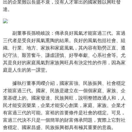
出的企業難以長盛不衰，沒有人才輩出的國家難以興旺發
達。
副董事長孫曉岐說：傳承良好風氣才能富過三代。富過
三代者是受良好風氣熏陶的結果。良好的風氣包括社會、組
織、行業、地方、家族和家庭風氣，其內容有勤勞正直、遵
紀守法、艱苦奮斗、謙虛謹慎、好學奉獻、心系社會等。尤
其是良好的家庭風氣對家族興旺具有決定性的作用，因為家
庭是人生的第一課堂。
據執行董事周嶸介紹，國家富強、民族振興、社會穩定
才能富過三代。國家、民族是建立在一個個家庭、家族、企
業基礎上的。國家發達、民族興旺，說明整體政通人和，人
民才能安居樂業，企業才能安心創業，家庭、家族、企業才
有富過三代的可能。富裕的首要條件是社會的穩定。可見，
富過三代決不只是一個簡單的財富傳承問題，實際上它對社
會穩定、國家昌盛、民族振興都具有極其重要的意義。