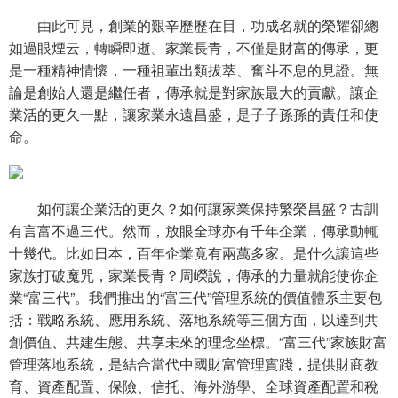
由此可見，創業的艱辛歷歷在目，功成名就的榮耀卻總
如過眼煙云，轉瞬即逝。家業長青，不僅是財富的傳承，更
是一種精神情懷，一種祖輩出類拔萃、奮斗不息的見證。無
論是創始人還是繼任者，傳承就是對家族最大的貢獻。讓企
業活的更久一點，讓家業永遠昌盛，是子子孫孫的責任和使
命。
如何讓企業活的更久？如何讓家業保持繁榮昌盛？古訓
有言富不過三代。然而，放眼全球亦有千年企業，傳承動輒
十幾代。比如日本，百年企業竟有兩萬多家。是什么讓這些
家族打破魔咒，家業長青？周嶸說，傳承的力量就能使你企
業“富三代”。我們推出的“富三代”管理系統的價值體系主要包
括：戰略系統、應用系統、落地系統等三個方面，以達到共
創價值、共建生態、共享未來的理念坐標。“富三代”家族財富
管理落地系統，是結合當代中國財富管理實踐，提供財商教
育、資產配置、保險、信托、海外游學、全球資產配置和稅