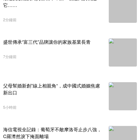
它……
2分鐘前
盛世傳承“富三代”品牌讓你的家族基業長青
7分鐘前
父母幫婚新創”線上相親角“，成中國式婚姻焦慮
新出口
5小時前
海信電視全記錄：葡萄牙不敵摩洛哥止步八強，
C羅潸然淚下掩面離場