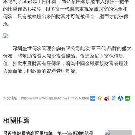
本達到了55歲以上的年齡，而企業由家族繼承人擔任一把手
的比重僅為1.42%，很多富一代還未重視家族財富的保全和
傳承，只有被梳理出來的財富才可能被保全，繼而才能被傳
承。
深圳盛世傳承管理咨詢有限公司此次“富三代”品牌的盛大
發布，將幫助投資人減少投資風險、促進家庭財富保值穩
值、推動家庭財富有序傳承，將為中國金融家族財富管理注
入新血液，開啟新的資產管理潮流。
本文地址：http://www.www.lsjh.net/xinwen/4276.html
相關推薦
最近抗皺屆的高質量精華，第一個想到的就是