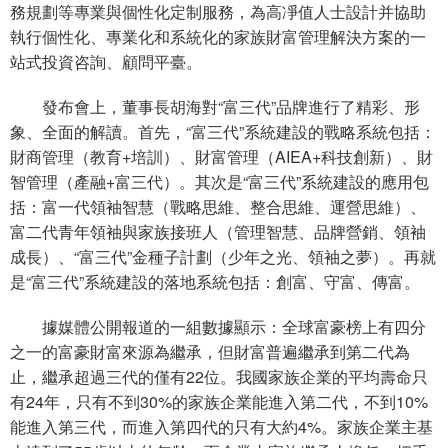
務規劃等專業與個性化定制服務，為高凈值人士設計并協助
執行個性化、專業化和系統化的家族財富管理解決方案的一
站式投資咨詢、顧問平臺。
發布會上，董事長胡海對“富三代”品牌進行了精彩、形
象、全面的解讀。首先，“富三代”系統建設的戰略系統包括：
財商管理（教育+培訓）、財富管理（AIEA+科技創新）、財
智管理（產融+富三代）。其次是“富三代”系統建設的應用包
括：富一代領袖智慧（戰略思維、整合思維、運營思維）、
富二代青年領袖與家族接班人（管理智慧、品牌營銷、領袖
成長）、“富三代”金種子計劃（少年之光、領袖之夢）。再就
是“富三代”系統建設的落地系統包括：創富、守富、傳富。
據媒體公開報道的一組數據顯示：全球富豪榜上有四分
之一的富豪財富來源為繼承，但財富普遍繼承到第二代為
止，繼承超過三代的僅有22位。我國家族企業的平均壽命只
有24年，只有不到30%的家族企業能進入第二代，不到10%
能進入第三代，而進入第四代的只有大約4%。家族企業主基