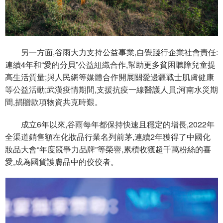
另一方面,谷雨大力支持公益事業,自覺踐行企業社會責任:
連續4年和“愛的分貝”公益組織合作,幫助更多貧困聽障兒童提
高生活質量;與人民網等媒體合作開展關愛邊疆戰士肌膚健康
等公益活動;武漢疫情期間,支援抗疫一線醫護人員;河南水災期
間,捐贈款項物資共克時艱。
成立6年以來,谷雨每年都保持快速且穩定的增長,2022年
全渠道銷售額在化妝品行業名列前茅,連續2年獲得了中國化
妝品大會“年度競爭力品牌”等榮譽,累積收獲超千萬粉絲的喜
愛,成為國貨護膚品中的佼佼者。