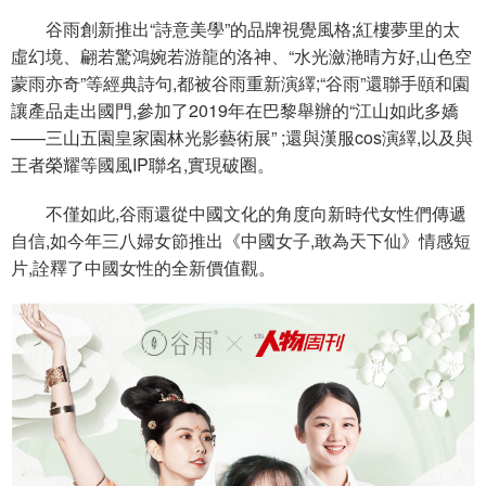
谷雨創新推出“詩意美學”的品牌視覺風格;紅樓夢里的太
虛幻境、翩若驚鴻婉若游龍的洛神、“水光瀲滟晴方好,山色空
蒙雨亦奇”等經典詩句,都被谷雨重新演繹;“谷雨”還聯手頤和園
讓產品走出國門,參加了2019年在巴黎舉辦的“江山如此多嬌
——三山五園皇家園林光影藝術展” ;還與漢服cos演繹,以及與
王者榮耀等國風IP聯名,實現破圈。
不僅如此,谷雨還從中國文化的角度向新時代女性們傳遞
自信,如今年三八婦女節推出《中國女子,敢為天下仙》情感短
片,詮釋了中國女性的全新價值觀。