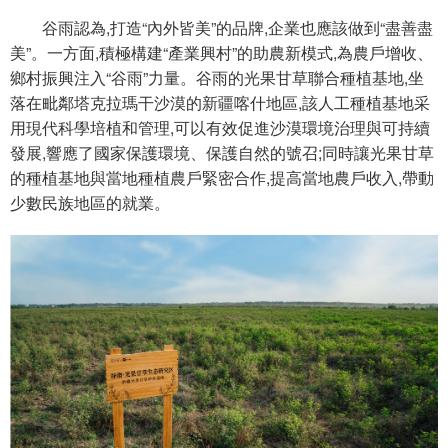
谷雨認為,打造“內外皆美”的品牌,企業也應該做到“盡善盡
美”。一方面,積極構建“產業興村”的助農新模式,為農戶增收、
鄉村振興注入“谷雨”力量。谷雨的光果甘草聯合種植基地,坐
落在毗鄰塔克拉瑪干沙漠的新疆喀什地區,該人工種植基地采
用現代科學培植和管理,可以有效促進沙漠環境治理與可持續
發展,響應了國家保護環境、保護自然的號召;同時讓光果甘草
的種植基地與當地種植農戶緊密合作,提高當地農戶收入,帶動
少數民族地區的就業。