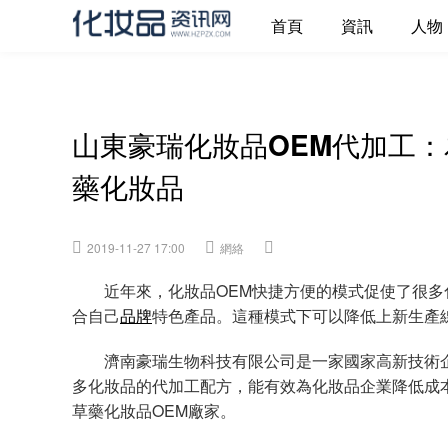
首頁
資訊
人物
山東豪瑞化妝品OEM代加工
藥化妝品
2019-11-27 17:00
網絡
近年來，化妝品OEM快捷方便的模式促使了很多
合自己
品牌
特色產品。這種模式下可以降低上新生產
濟南豪瑞生物科技有限公司是一家國家高新技術企
多化妝品的代加工配方，能有效為化妝品企業降低成
草藥化妝品OEM廠家。