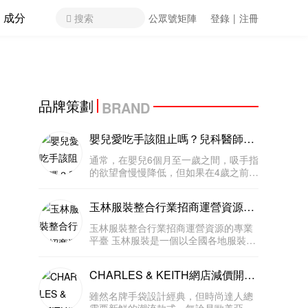
成分
搜索
公眾號矩陣
登錄
|
注冊
品牌策劃
BRAND
嬰兒愛吃手該阻止嗎？兒科醫師：
這是小孩認識世界的正常行為！
通常，在嬰兒6個月至一歲之間，吸手指
的欲望會慢慢降低，但如果在4歲之前還
有這樣的行為父母也不必太過焦慮，隨
著年紀漸長，孩子就越能控制自己吸手
玉林服裝整合行業招商運營資源的
指的行為，或是對外在的興趣大于吸手
專業平臺
指的滿足感。 「吃手」是嬰兒成長
玉林服裝整合行業招商運營資源的專業
平臺 玉林服裝是一個以全國各地服裝為
主要經營領域的電子商務平臺。打破了
區域的局限，帶給服裝行業不同地域、
CHARLES & KEITH網店減價開
不同類別的大量客戶，以及無限的商機
始！KOL人氣手袋也在減
和發展空間。致力于打造中國專業的
雖然名牌手袋設計經典，但時尚達人總