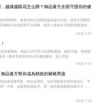
勞，越揉越眼花怎么辦？御品膏方全面守護你的健
的時間增長，會發現自己的眼睛越來越不好使，經常出現眼睛
且總會不由得想用手去揉揉，有些人還會出現頻繁流眼淚的現
過度，造成眼睛受損了。上班族容易引
3天前 11:31
火！
還是很嚴重的。例如人們日常出現脾氣暴躁、食欲不振、精神疲
暴躁是一個非常典型的肝火旺盛的癥狀，當人們在
3天前 11:31
，御品膏方幫你成為精致的豬豬男孩
視自身保養問題。相比起男性，女性明顯更舍得投資自己，平
買一大堆，反觀男性朋友們，買一個洗面奶都要篩選半天，爭
品，而不是買美白效果好的東西，因此
3天前 11:30