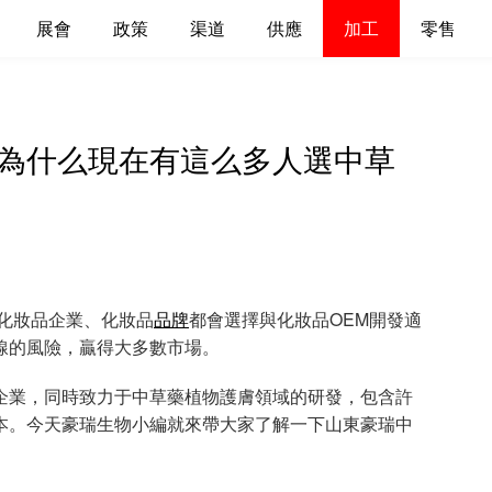
展會
政策
渠道
供應
加工
零售
：為什么現在有這么多人選中草
化妝品企業、化妝品
品牌
都會選擇與化妝品OEM開發適
線的風險，贏得大多數市場。
業，同時致力于中草藥植物護膚領域的研發，包含許
本。今天豪瑞生物小編就來帶大家了解一下山東豪瑞中