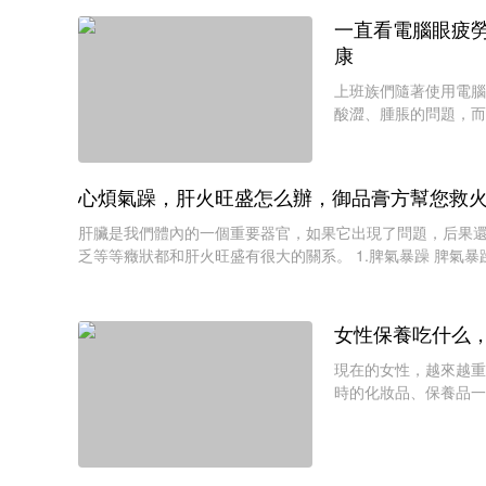
一直看電腦眼疲
康
上班族們隨著使用電腦
酸澀、腫脹的問題，而
象，其實這些都是用眼
心煩氣躁，肝火旺盛怎么辦，御品膏方幫您救
肝臟是我們體內的一個重要器官，如果它出現了問題，后果
乏等等癥狀都和肝火旺盛有很大的關系。 1.脾氣暴躁 脾氣
女性保養吃什么
現在的女性，越來越重
時的化妝品、保養品一
取買一個性價比高的產