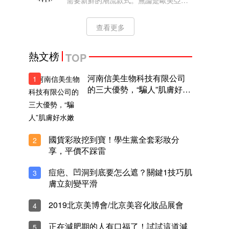
需要新鮮的潮流款式。無論是歐美亞洲
的名人或KOL，最近都迷上了新加坡國
民品牌CHARLES KEITH。這品牌一直
查看更多
深受女生喜歡，它多變時尚的設計，無
論是干練的上班造型或是慵懶率性的假
日穿搭，
熱文榜
TOP
河南信美生物科技有限公司
1
的三大優勢，“騙人”肌膚好水
嫩
國貨彩妝挖到寶！學生黨全套彩妝分
2
享，平價不踩雷
痘疤、凹洞到底要怎么遮？關鍵1技巧肌
3
膚立刻變平滑
2019北京美博會/北京美容化妝品展會
4
正在減肥期的人有口福了！試試這道減
5