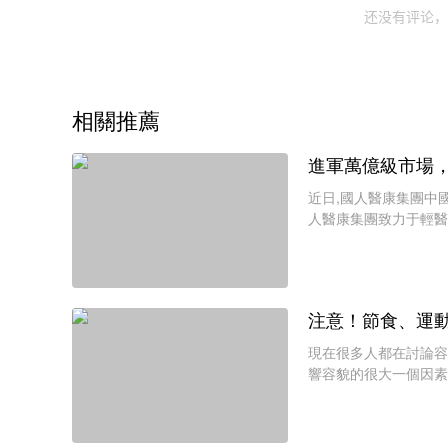
还没有评论，
相關推薦
進軍萬億級市場
近日,國人醫康集團中
人醫康集團致力于輕醫
心堂以及中科醫美簽訂
注意！節食、運
現在很多人都在討論容
響容貌的很大一個因素
該從美丑的觀念出發，