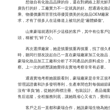
想做自有化妝品品牌的你，還在對網絡上那光鮮亮
廣告打的好，工廠實力不一定就真的好。想通過化妝
乘、物優價廉而苦苦找尋優質價美的化妝品OEM廠家
求，才有了很多人在這條道上被坑的是“遍體鱗傷”。
山東豪瑞就遇到不少這樣的客戶，其中有位客戶說
頭，稱被“扎”碎了心。
再次選擇廠家，她是慎重慎重再慎重，找了很久都
時，聽同行朋友說起自己一直在豪瑞廠家加工化妝品
豪瑞化妝品加工工廠和分析了不同產品的原料成分，
察。上一次的經歷讓她覺得去實地考察非常有必要。
通過實地考察她親眼看到，豪瑞廠家是非常正規專業的
管理認證書和許多發明專利，生產車間也對每個細節
沒有“辜負”她，從她的商標注冊、包裝設計、產品備
售后追蹤，全程服務到底，讓她既省心又省力，覺得
客戶之后一直都和豪瑞合作，她說豪瑞生物為她生