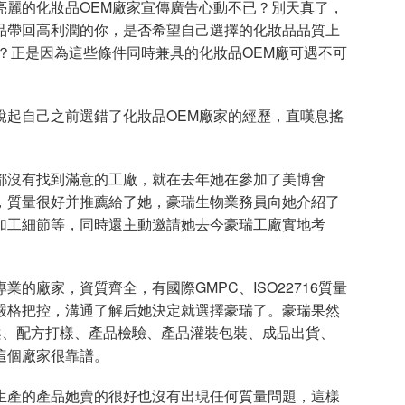
麗的化妝品OEM廠家宣傳廣告心動不已？別天真了，
品帶回高利潤的你，是否希望自己選擇的化妝品品質上
？正是因為這些條件同時兼具的化妝品OEM廠可遇不可
起自己之前選錯了化妝品OEM廠家的經歷，直嘆息搖
沒有找到滿意的工廠，就在去年她在參加了美博會
，質量很好并推薦給了她，豪瑞生物業務員向她介紹了
加工細節等，同時還主動邀請她去今豪瑞工廠實地考
廠家，資質齊全，有國際GMPC、ISO22716質量
嚴格把控，溝通了解后她決定就選擇豪瑞了。豪瑞果然
案、配方打樣、產品檢驗、產品灌裝包裝、成品出貨、
這個廠家很靠譜。
產的產品她賣的很好也沒有出現任何質量問題，這樣