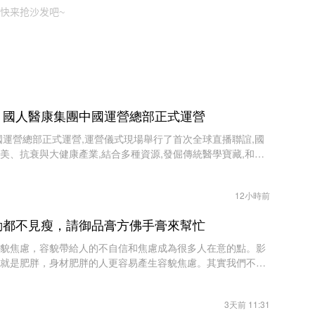
快来抢沙发吧~
，國人醫康集團中國運營總部正式運營
國運營總部正式運營,運營儀式現場舉行了首次全球直播聯誼,國
美、抗衰與大健康產業,結合多種資源,發倔傳統醫學寶藏,和醫
合作啟動,共同打造未來輕醫美和大健康
12小時前
動都不見瘦，請御品膏方佛手膏來幫忙
貌焦慮，容貌帶給人的不自信和焦慮成為很多人在意的點。影
就是肥胖，身材肥胖的人更容易產生容貌焦慮。其實我們不應
產生不必要的焦慮，但是肥胖問題還是
3天前 11:31