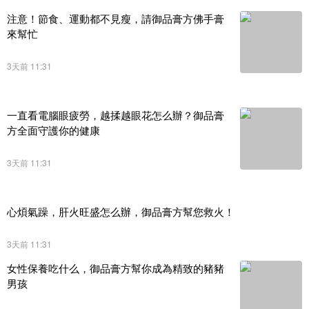
注意！節食、運動都不見瘦，請御品膏方佛手膏
來幫忙
3天前 11:31
一直看電腦眼疲勞，越揉越眼花怎么辦？御品膏
方全面守護你的健康
3天前 11:31
心煩氣躁，肝火旺盛怎么辦，御品膏方幫您救火！
3天前 11:31
女性保養吃什么，御品膏方幫你成為精致的豬豬
男孩