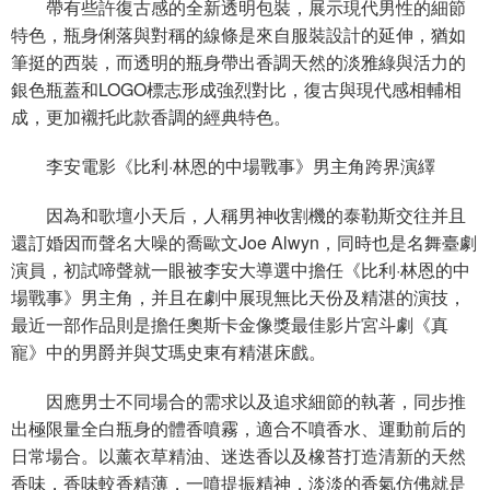
帶有些許復古感的全新透明包裝，展示現代男性的細節
特色，瓶身俐落與對稱的線條是來自服裝設計的延伸，猶如
筆挺的西裝，而透明的瓶身帶出香調天然的淡雅綠與活力的
銀色瓶蓋和LOGO標志形成強烈對比，復古與現代感相輔相
成，更加襯托此款香調的經典特色。
李安電影《比利·林恩的中場戰事》男主角跨界演繹
因為和歌壇小天后，人稱男神收割機的泰勒斯交往并且
還訂婚因而聲名大噪的喬歐文Joe Alwyn，同時也是名舞臺劇
演員，初試啼聲就一眼被李安大導選中擔任《比利·林恩的中
場戰事》男主角，并且在劇中展現無比天份及精湛的演技，
最近一部作品則是擔任奧斯卡金像獎最佳影片宮斗劇《真
寵》中的男爵并與艾瑪史東有精湛床戲。
因應男士不同場合的需求以及追求細節的執著，同步推
出極限量全白瓶身的體香噴霧，適合不噴香水、運動前后的
日常場合。以薰衣草精油、迷迭香以及橡苔打造清新的天然
香味，香味較香精薄，一噴提振精神，淡淡的香氣仿佛就是