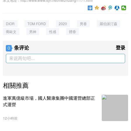
本文地址：http://www.www.lsjh.net/meizhuang/1171.html
DIOR
TOM FORD
2020
男香
羅伯派汀森
喬歐文
男神
性感
體香
条评论
登录
0
来说两句吧...
相關推薦
進軍萬億級市場，國人醫康集團中國運營總部正
式運營
12小時前