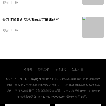
3天前 11:30
膏方改良創新成就御品膏方健康品牌
3天前 11:30
標簽云
聯系我們
友情鏈接
站點地圖
QQ:1074976040 Copyright © 2017-2020
化妝品新聞網
.部分內容來源用戶
上傳，登載此文出于傳遞更多信息之目的，并不意味著贊同其觀點或證實其
描述，不可作為直接的消費指導與投資建議。文章內容僅供參考，如有侵犯
版權請來信告知,1074976040@qq.com我們將立即處理。