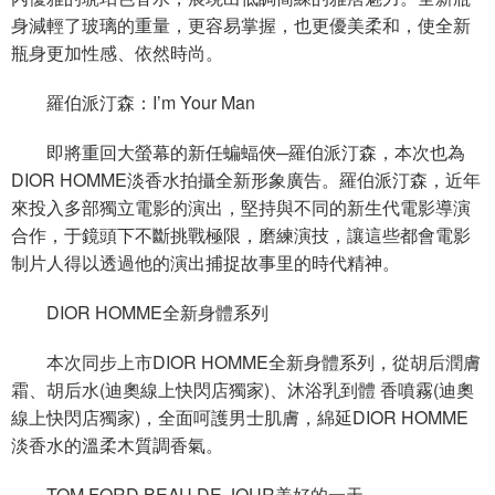
身減輕了玻璃的重量，更容易掌握，也更優美柔和，使全新
瓶身更加性感、依然時尚。
羅伯派汀森：I’m Your Man
即將重回大螢幕的新任蝙蝠俠─羅伯派汀森，本次也為
DIOR HOMME淡香水拍攝全新形象廣告。羅伯派汀森，近年
來投入多部獨立電影的演出，堅持與不同的新生代電影導演
合作，于鏡頭下不斷挑戰極限，磨練演技，讓這些都會電影
制片人得以透過他的演出捕捉故事里的時代精神。
DIOR HOMME全新身體系列
本次同步上市DIOR HOMME全新身體系列，從胡后潤膚
霜、胡后水(迪奧線上快閃店獨家)、沐浴乳到體 香噴霧(迪奧
線上快閃店獨家)，全面呵護男士肌膚，綿延DIOR HOMME
淡香水的溫柔木質調香氣。
TOM FORD BEAU DE JOUR美好的一天