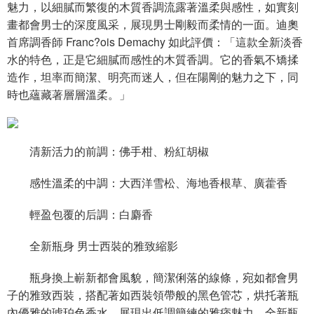
魅力，以細膩而繁復的木質香調流露著溫柔與感性，如實刻
畫都會男士的深度風采，展現男士剛毅而柔情的一面。迪奧
首席調香師 Franc?ois Demachy 如此評價：「這款全新淡香
水的特色，正是它細膩而感性的木質香調。它的香氣不矯揉
造作，坦率而簡潔、明亮而迷人，但在陽剛的魅力之下，同
時也蘊藏著層層溫柔。」
清新活力的前調：佛手柑、粉紅胡椒
感性溫柔的中調：大西洋雪松、海地香根草、廣藿香
輕盈包覆的后調：白麝香
全新瓶身 男士西裝的雅致縮影
瓶身換上嶄新都會風貌，簡潔俐落的線條，宛如都會男
子的雅致西裝，搭配著如西裝領帶般的黑色管芯，烘托著瓶
內優雅的琥珀色香水，展現出低調簡練的雅痞魅力。全新瓶