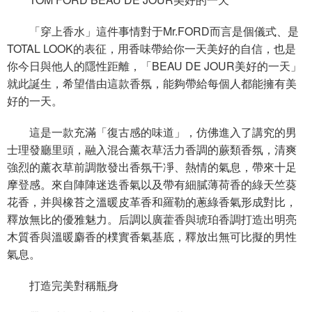
「穿上香水」這件事情對于Mr.FORD而言是個儀式、是
TOTAL LOOK的表征，用香味帶給你一天美好的自信，也是
你今日與他人的隱性距離，「BEAU DE JOUR美好的一天」
就此誕生，希望借由這款香氛，能夠帶給每個人都能擁有美
好的一天。
這是一款充滿「復古感的味道」，仿佛進入了講究的男
士理發廳里頭，融入混合薰衣草活力香調的蕨類香氛，清爽
強烈的薰衣草前調散發出香氛干凈、熱情的氣息，帶來十足
摩登感。來自陣陣迷迭香氣以及帶有細膩薄荷香的綠天竺葵
花香，并與橡苔之溫暖皮革香和羅勒的蔥綠香氣形成對比，
釋放無比的優雅魅力。后調以廣藿香與琥珀香調打造出明亮
木質香與溫暖麝香的樸實香氣基底，釋放出無可比擬的男性
氣息。
打造完美對稱瓶身