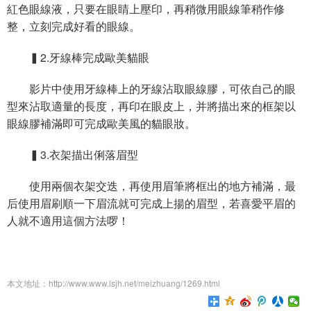
紅色眼線液，只要在眼睛上壓印，再稍微用眼線筆稍作修
整，立刻完成好看的眼線。
▍2.牙線棒完成歐美貓眼
影片中使用牙線棒上的牙線沾取眼線膠，可依自己的眼
型來沾取適量的長度，再印在眼皮上，并將描出來的框架以
眼線膠補滿即可完成歐美風的貓眼妝。
▍3.衣架描出俐落眉型
使用兩個衣架交迭，再使用眉筆將框出的地方補滿，最
后使用眉刷順一下眉流就可完成上揚的眉型，若喜愛平眉的
人就不適用這個方法啰！
本文地址：http://www.www.lsjh.net/meizhuang/1269.html