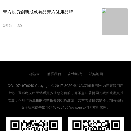
膏方改良創新成就御品膏方健康品牌
3天前 11:30
標簽云
聯系我們
友情鏈接
站點地圖
QQ:1074976040 Copyright © 2017-2020
化妝品新聞網
.部分內容來源用戶
上傳，登載此文出于傳遞更多信息之目的，并不意味著贊同其觀點或證實其
描述，不可作為直接的消費指導與投資建議。文章內容僅供參考，如有侵犯
版權請來信告知,1074976040@qq.com我們將立即處理。