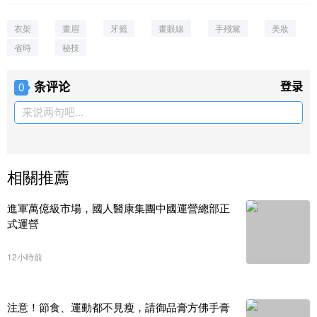
衣架
畫眉
牙籤
畫眼線
手殘黨
美妝
省時
秘技
条评论
登录
0
来说两句吧...
相關推薦
進軍萬億級市場，國人醫康集團中國運營總部正
式運營
12小時前
注意！節食、運動都不見瘦，請御品膏方佛手膏