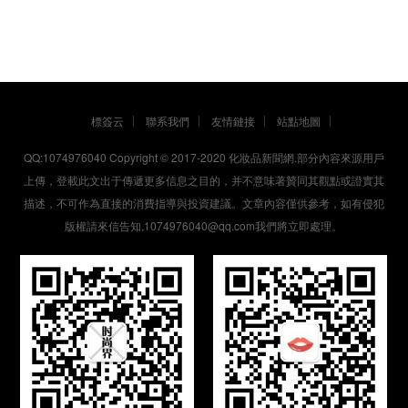
標簽云
聯系我們
友情鏈接
站點地圖
QQ:1074976040 Copyright © 2017-2020
化妝品新聞網
.部分內容來源用戶
上傳，登載此文出于傳遞更多信息之目的，并不意味著贊同其觀點或證實其
描述，不可作為直接的消費指導與投資建議。文章內容僅供參考，如有侵犯
版權請來信告知,1074976040@qq.com我們將立即處理。