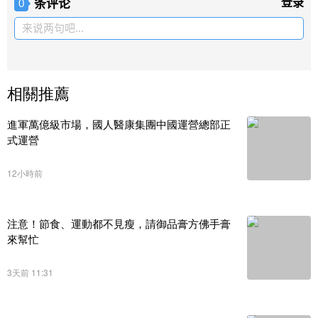
条评论
登录
0
来说两句吧...
相關推薦
進軍萬億級市場，國人醫康集團中國運營總部正
式運營
12小時前
注意！節食、運動都不見瘦，請御品膏方佛手膏
來幫忙
3天前 11:31