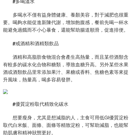
#多喝溫水
多喝水不僅有益身體健康、養顏美容，對于減肥也很重
要。喝夠水能促進新陳代謝，增加飽腹感，餐前先喝一杯水
能避免過餓而不小心暴食，還能幫助腸道順滑，促進排便。
#戒酒精和酒精類飲品
酒精和高脂肪食物混合會產生高熱量，而且某些酒類含
有較多的碳水化合物和糖類，導致血糖升高。另外某些水果
酒或酒類飲品里常添加果汁、果糖或香料、焦糖色素等來提
升風味，熱量高，喝多容易發胖。
#優質淀粉取代精致化碳水
想要瘦身，尤其是想減脂的人，主食可用低GI優質淀粉
取代白米飯、面條、面條等精致淀粉，可幫助減脂，也能幫
助肌膚和精神狀態更好。