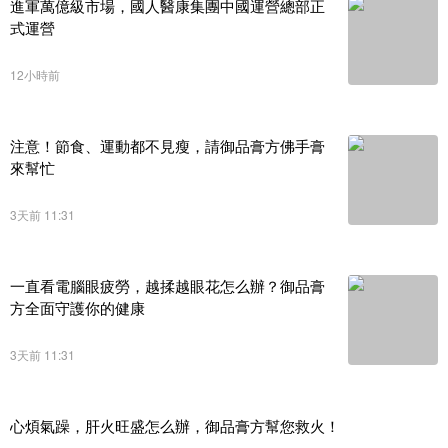
進軍萬億級市場，國人醫康集團中國運營總部正
式運營
12小時前
注意！節食、運動都不見瘦，請御品膏方佛手膏
來幫忙
3天前 11:31
一直看電腦眼疲勞，越揉越眼花怎么辦？御品膏
方全面守護你的健康
3天前 11:31
心煩氣躁，肝火旺盛怎么辦，御品膏方幫您救火！