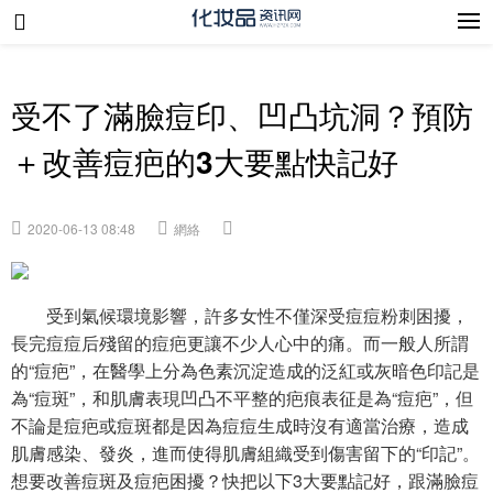
受不了滿臉痘印、凹凸坑洞？預防
＋改善痘疤的3大要點快記好
2020-06-13 08:48
網絡
受到氣候環境影響，許多女性不僅深受痘痘粉刺困擾，
長完痘痘后殘留的痘疤更讓不少人心中的痛。而一般人所謂
的“痘疤”，在醫學上分為色素沉淀造成的泛紅或灰暗色印記是
為“痘斑”，和肌膚表現凹凸不平整的疤痕表征是為“痘疤”，但
不論是痘疤或痘斑都是因為痘痘生成時沒有適當治療，造成
肌膚感染、發炎，進而使得肌膚組織受到傷害留下的“印記”。
想要改善痘斑及痘疤困擾？快把以下3大要點記好，跟滿臉痘