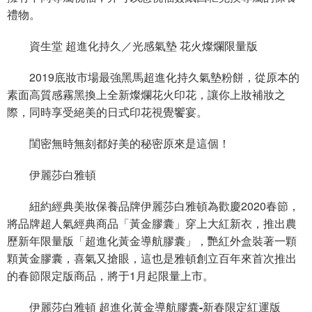
禮物。
資生堂 超進化持久／光感氣墊 花火燦爛限量版
2019底妝市場最強黑馬超進化持久氣墊粉餅，從原本的
素面高質感霧黑換上全新燦爛花火印花，讓你上妝補妝之
際，同時享受絕美的日式印花視覺饗宴。
閨密無時無刻都好美的秘密原來是這個！
伊麗莎白雅頓
紐約經典美妝保養品牌伊麗莎白雅頓為歡慶2020春節，
將品牌超人氣經典商品「黃金膠囊」穿上大紅新衣，推出農
歷新年限量版「超進化黃金導航膠囊」，艷紅外盒裝著一顆
顆黃金膠囊，喜氣又搶眼，這也是雅頓創立百年來首次推出
的春節限定版商品，將于1月起限量上市。
伊麗莎白雅頓 超進化黃金導航膠囊-新春限定紅運版