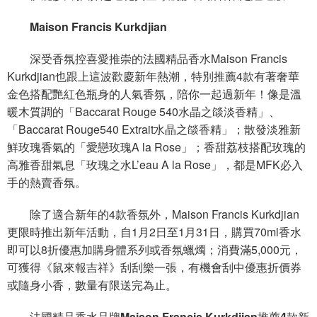
Maison Francis Kurkdjian
深受香氛控喜愛推崇的法國精品香水Maison Francis
Kurkdjian也跟上這波歡慶新年熱潮，特別推薦4款有著奢華
金色搭配艷紅色瓶身的人氣香氛，陪你一起過新年！像是溫
暖木質調的「Baccarat Rouge 540水晶之燄淡香精」、
「Baccarat Rouge540 Extrait水晶之燄香精」；散發淡雅新
鮮玫瑰香氣的「愛戀玫瑰A la Rose」；香甜荔枝搭配玫瑰的
高雅香甜氣息「玫瑰之水L’eau A la Rose」，都是MFK必入
手的熱賣香氛。
除了適合新年的4款香氛外，Maison Francis Kurkdjian
更限時推出新年活動，自1月2日至1月31日，購買70ml香水
即可以8折優惠加購身體系列或香氛蠟燭；消費滿5,000元，
可獲得《鼠來報吉祥》刮刮樂一張，有機會刮中優惠折價券
或隨身小香，數量有限送完為止。
法國精品香水品牌Maison Francis Kurkdjian推薦4款新