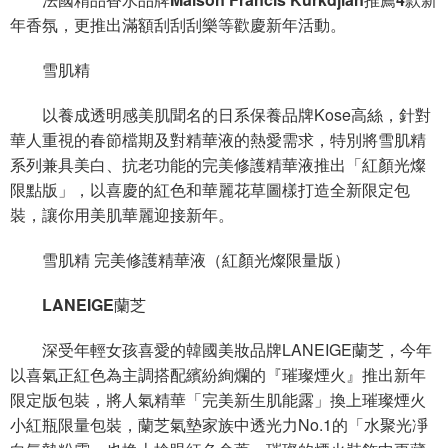
年香氛，更推出滿額刮刮刮樂等歡慶新年活動。
雪肌精
以養成透明感美肌聞名的日系保養品牌Kose高絲，針對
華人重視的春節檔期及對精華液的熱愛需求，特別將雪肌精
系列兼具美白、抗老功能的完美修護精華液推出「紅顏光燦
限點版」，以喜慶的紅色和華麗花草圖樣打造全新限定包
裝，讓你用美肌華麗迎接新年。
雪肌精 完美修護精華液（紅顏光燦限量版）
LANEIGE蘭芝
深受年輕女孩喜愛的韓國美妝品牌LANEIGE蘭芝，今年
以喜氣正紅色為主調搭配繽紛絢爛的『璀璨煙火』推出新年
限定版包裝，將人氣精華「完美新生肌能露」換上璀璨煙火
小紅瓶限量包裝，蘭芝氣墊家族中透光力No.1的「水聚光凈