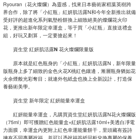
Ryouran（花火燦爛）為靈感，找來日本藝術家稻葉英樹跨
界合作，除了將「小紅瓶」紅妍肌活露N和今年全新推出就備
受好評的超進化系列氣墊粉餅換上細致絕美的燦爛花火印
花，更推出新年限定幸運盒，等于買「小紅瓶」直接送禮盒
組，好玩又劃算，一定要搶起來！
資生堂 紅妍肌活露N 花火燦爛限量版
原本就是紅色瓶身的「小紅瓶」紅妍肌活露N，新年限量
版瓶身上多了細致的金色火花X桃紅色鑲邊，漸層瓶身猶如花
火余煙般光彩奪目；就連外包紙盒也換上全新設計，打造保
養藝術美學。
資生堂 新年限定 紅妍能量幸運盒
紅妍能量幸運盒，凡購買資生堂紅妍肌活露N花火燦爛版
（75ml）即可獲贈紅色能量盒+紅妍肌活露10ml+美透白凈電
力面膜，幸運盒內更附上紅色幸運能量餅干，里頭藏有簽詩
擁有不同專屬祝福，并可以憑祝福簽紙回柜兌換專屬的保養