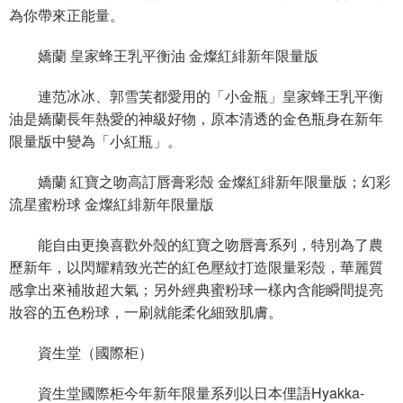
為你帶來正能量。
嬌蘭 皇家蜂王乳平衡油 金燦紅緋新年限量版
連范冰冰、郭雪芙都愛用的「小金瓶」皇家蜂王乳平衡
油是嬌蘭長年熱愛的神級好物，原本清透的金色瓶身在新年
限量版中變為「小紅瓶」。
嬌蘭 紅寶之吻高訂唇膏彩殼 金燦紅緋新年限量版；幻彩
流星蜜粉球 金燦紅緋新年限量版
能自由更換喜歡外殼的紅寶之吻唇膏系列，特別為了農
歷新年，以閃耀精致光芒的紅色壓紋打造限量彩殼，華麗質
感拿出來補妝超大氣；另外經典蜜粉球一樣內含能瞬間提亮
妝容的五色粉球，一刷就能柔化細致肌膚。
資生堂（國際柜）
資生堂國際柜今年新年限量系列以日本俚語Hyakka-