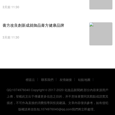
3天前 11:30
膏方改良創新成就御品膏方健康品牌
3天前 11:30
標簽云
聯系我們
友情鏈接
站點地圖
QQ:1074976040 Copyright © 2017-2020
化妝品新聞網
.部分內容來源用戶
上傳，登載此文出于傳遞更多信息之目的，并不意味著贊同其觀點或證實其
描述，不可作為直接的消費指導與投資建議。文章內容僅供參考，如有侵犯
版權請來信告知,1074976040@qq.com我們將立即處理。