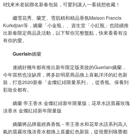
II找來米老鼠聯名新春包裝，可愛到讓人一看就想收藏！
繼雪花秀、蘭芝、雪肌精和精品香氛Maison Francis
Kurkdjian等，嬌蘭「小金瓶」、資生堂「小紅瓶」也陸續推
出新春限定商品及活動，以下幫你完整盤點，快來看看有沒
有你的愛。
Guerlain嬌蘭
連續好幾年都有推出新年限定版美妝的Guerlain嬌蘭，
今年當然也沒缺席，將多款明星商品換上喜氣洋洋的紅色新
裝，打造2020新春「金燦紅緋限量系列」，從香氛、保養到
彩妝全都有。
嬌蘭 帝王香水 金燦紅緋新年限量版；花草水語晨霧玫瑰
淡香水 金燦紅緋新年限量版
嬌蘭將品牌最經典香氛－帝王香水和花草水語系列高人
氣的晨霧玫瑰淡香水都換上喜慶紅色新裝，從視覺到嗅覺都