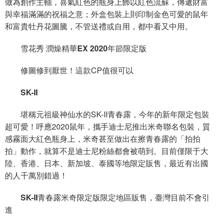
做為創作主軸，喜氣紅色的瓶身上飾以紅色流蘇，傳遞財富
與幸福滿滿的祝福之意；外盒包裝上則印制金色可愛的鼠年
和富貴牡丹花圖騰，不管送禮或自用，都中看又中用。
雪花秀 潤燥精華EX 2020年節限定版
修圖修到厭世！這款CP值很可以
SK-II
堪稱元祖級神仙水的SK-II青春露，今年的新年限定包裝
超可愛！呼應2020鼠年，攜手迪士尼推出米奇聯名包裝，質
感霧面大紅色瓶身上，米奇甚至做出在擦青春露的「拍拍
拍」動作，就算不是迪士尼粉絲都會被萌到。目前僅限于大
陸、香港、日本、新加坡、泰國等地限定販售，最近有出國
的人千萬別錯過！
SK-II青春露米奇限定版限定地區販售，臺灣目前不會引
進