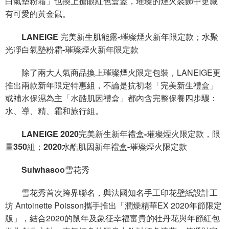
白氣墊粉霜」也換上搶眼紅色盒蓋，璀璨的煙火裝飾中更藏
有可愛的黃金鼠。
LANEIGE 完美新生肌能露-璀璨煙火新年限定款；水聚
光凈白氣墊粉霜-璀璨煙火新年限定款
除了兩大人氣商品換上璀璨煙火限定包裝，LANEIGE更
推出兩款新年限定特惠組，不論是抗初老「完美新生禮盒」
或補水保濕為主「水酷肌因禮盒」都內含完整保養四步驟：
水、導、精、霜和旅行組。
LANEIGE 2020完美新生新年禮盒-璀璨煙火限定款，限
量350組；2020水酷肌因新年禮盒-璀璨煙火限定款
Sulwhasoo雪花秀
雪花秀首次跨界聯名，與法國知名手工印花壁紙設計工
坊 Antoinette Poisson攜手推出「潤燥精華EX 2020年節限定
版」，結合2020的鼠年及象征幸福富貴的牡丹花與年節紅包