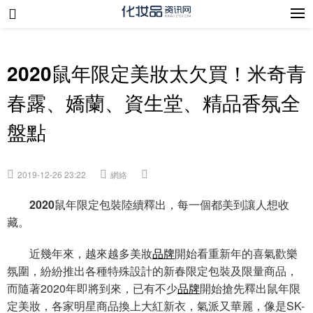
2020鼠年限定美妝太欠買！米奇青
春露、嬌蘭、資生堂、精品香氛全
盤點
2019-12-26 23:22
網絡
2020鼠年限定包裝陸續釋出，每一個都美到讓人想收
藏。
近幾年來，越來越多美妝
品牌
開始看重新年的喜氣歡樂
氛圍，紛紛推出各種特殊設計的新春限定包裝及限量商品，
而隨著2020年即將到來，已有不少
品牌
開始搶先釋出鼠年限
定美妝，各家明星商品換上大紅新衣，氣派又華麗，像是SK-