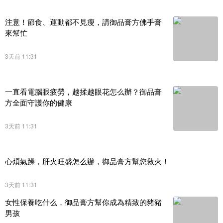
注意！節食、運動都不見瘦，請御品膏方佛手膏
來幫忙
3天前 11:31
一直看電腦眼疲勞，越揉越眼花怎么辦？御品膏
方全面守護你的健康
3天前 11:31
心煩氣躁，肝火旺盛怎么辦，御品膏方幫您救火！
3天前 11:31
女性保養吃什么，御品膏方幫你成為精致的豬豬
男孩