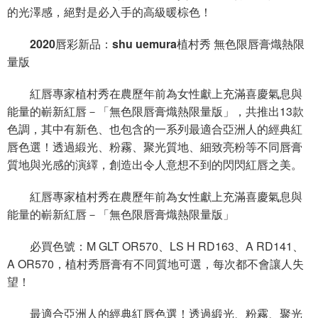
的光澤感，絕對是必入手的高級暖棕色！
2020唇彩新品：shu uemura植村秀 無色限唇膏熾熱限
量版
紅唇專家植村秀在農歷年前為女性獻上充滿喜慶氣息與
能量的嶄新紅唇－「無色限唇膏熾熱限量版」，共推出13款
色調，其中有新色、也包含的一系列最適合亞洲人的經典紅
唇色選！透過緞光、粉霧、聚光質地、細致亮粉等不同唇膏
質地與光感的演繹，創造出令人意想不到的閃閃紅唇之美。
紅唇專家植村秀在農歷年前為女性獻上充滿喜慶氣息與
能量的嶄新紅唇－「無色限唇膏熾熱限量版」
必買色號：M GLT OR570、LS H RD163、A RD141、
A OR570，植村秀唇膏有不同質地可選，每次都不會讓人失
望！
最適合亞洲人的經典紅唇色選！透過緞光、粉霧、聚光