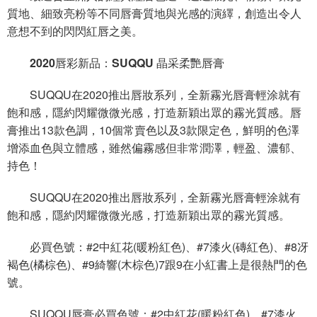
質地、細致亮粉等不同唇膏質地與光感的演繹，創造出令人
意想不到的閃閃紅唇之美。
2020唇彩新品：SUQQU 晶采柔艷唇膏
SUQQU在2020推出唇妝系列，全新霧光唇膏輕涂就有
飽和感，隱約閃耀微微光感，打造新穎出眾的霧光質感。唇
膏推出13款色調，10個常賣色以及3款限定色，鮮明的色澤
增添血色與立體感，雖然偏霧感但非常潤澤，輕盈、濃郁、
持色！
SUQQU在2020推出唇妝系列，全新霧光唇膏輕涂就有
飽和感，隱約閃耀微微光感，打造新穎出眾的霧光質感。
必買色號：#2中紅花(暖粉紅色)、#7漆火(磚紅色)、#8冴
褐色(橘棕色)、#9綺響(木棕色)7跟9在小紅書上是很熱門的色
號。
SUQQU唇膏必買色號：#2中紅花(暖粉紅色)、#7漆火