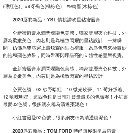
(磚紅色)、#8冴褐色(橘棕色)、#9綺響(木棕色)
2020唇彩新品：YSL 情挑誘吻星鉆蜜唇膏
全新蜜唇膏水潤閃爍顯色美感，獨家雙層夾心科技，外
層為柔嫩美色，內芯則是為極致閃耀的星鉆設計，一抹瞬
間，仿佛為雙唇穿上最炫耀的鉆石禮服，為唇色帶來極微妙
的飽和顯色效果，同時帶著閃爍晶亮的立體性感豐唇視覺。
全新蜜唇膏水潤閃爍顯色美感，獨家雙層夾心科技，外
層為柔嫩美色，內芯則是為極致閃耀的星鉆設計
必買色號：02 紗野暗紅、10 微光玫夢、11 莓好叛逃、
12 嗆辣明星，這四色也是日韓訂貨量最多的色號喔！小紅書
最愛02色號，很多網友稱為清透棗泥色！
小紅書最愛02色號，很多網友稱為清透棗泥色！
2020唇彩新品：TOM FORD 時尚無極限星辰唇膏