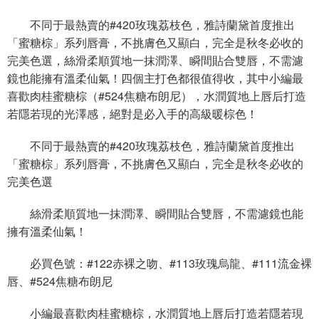
不同于最熱賣的#420玫瑰荔枝色，雅詩蘭黛首度推出
「蜜糖棕」系列唇膏，不挑膚色又顯白，完全是秋冬必收的
完美色選，絲滑柔順質地一抹潤澤、瞬間貼合雙唇，不需濾
鏡也能擁有溫柔仙氣！四個主打色都很值得收，其中小編最
喜歡肉桂蜜糖棕（#524焦糖布朗尼），水潤質地上唇后打造
若隱若現的光澤感，絕對是必入手的高級暖棕色！
不同于最熱賣的#420玫瑰荔枝色，雅詩蘭黛首度推出
「蜜糖棕」系列唇膏，不挑膚色又顯白，完全是秋冬必收的
完美色選
絲滑柔順質地一抹潤澤、瞬間貼合雙唇，不需濾鏡也能
擁有溫柔仙氣！
必買色號：#122赤裸之吻、#113玫瑰烏龍、#111流金裸
唇、#524焦糖布朗尼
小編最喜歡肉桂蜜糖棕，水潤質地上唇后打造若隱若現