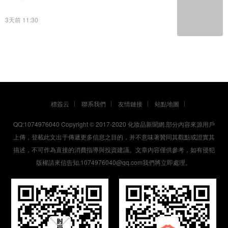
3天前 11:30
標簽云
聯系我們
友情鏈接
站點地圖
QQ:1074976040 Copyright © 2017-2020
化妝品新聞網
.部分內容來源用戶
上傳，登載此文出于傳遞更多信息之目的，并不意味著贊同其觀點或證實其
描述，不可作為直接的消費指導與投資建議。文章內容僅供參考，如有侵犯
版權請來信告知,1074976040@qq.com我們將立即處理。