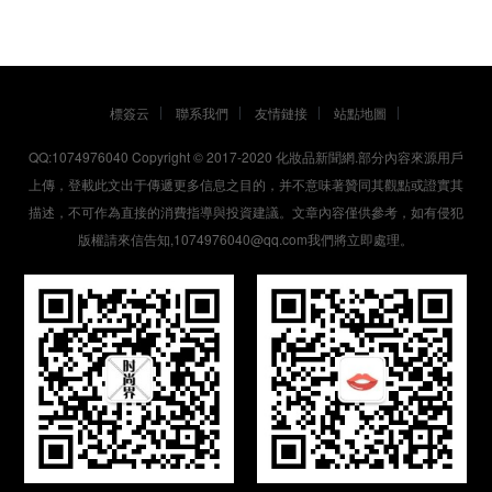
標簽云
聯系我們
友情鏈接
站點地圖
QQ:1074976040 Copyright © 2017-2020
化妝品新聞網
.部分內容來源用戶
上傳，登載此文出于傳遞更多信息之目的，并不意味著贊同其觀點或證實其
描述，不可作為直接的消費指導與投資建議。文章內容僅供參考，如有侵犯
版權請來信告知,1074976040@qq.com我們將立即處理。