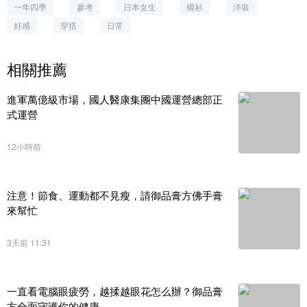
一年四季
參考
日本女生
襯衫
洋裝
好感
穿搭
日常
相關推薦
進軍萬億級市場，國人醫康集團中國運營總部正
式運營
12小時前
注意！節食、運動都不見瘦，請御品膏方佛手膏
來幫忙
3天前 11:31
一直看電腦眼疲勞，越揉越眼花怎么辦？御品膏
方全面守護你的健康