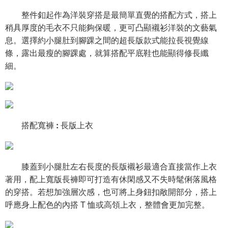
整件釦起作為洋裝穿搭是最簡單直覺的搭配方式，搭上
稍具厚度的毛衣不只能夠保暖，更可凸顯襯衫洋裝的文藝氣
息。選擇約小腿肚到腳踝之間的超長版款式能拉長視覺線
條，露出最瘦的腳踝處，就算搭配平底鞋也能顯得修長纖
細。
搭配寬褲 : 長版上衣
膝蓋到小腿肚左右長度的長版襯衫最適合直接當作上衣
著用，配上寬版長褲即可打造有休閑感又不失時髦俐落風格
的穿搭。若想加強層次感，也可將上身鈕扣敞開部分，搭上
呼應身上配色的內搭 T 恤或高領上衣，整體會更加完整。