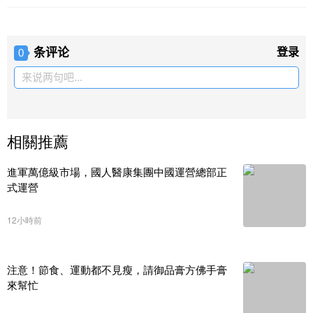
条评论
登录
0
来说两句吧...
相關推薦
進軍萬億級市場，國人醫康集團中國運營總部正
式運營
12小時前
注意！節食、運動都不見瘦，請御品膏方佛手膏
來幫忙