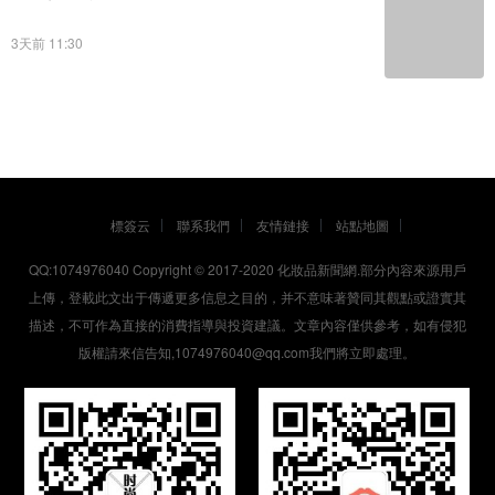
3天前 11:30
標簽云
聯系我們
友情鏈接
站點地圖
QQ:1074976040 Copyright © 2017-2020
化妝品新聞網
.部分內容來源用戶
上傳，登載此文出于傳遞更多信息之目的，并不意味著贊同其觀點或證實其
描述，不可作為直接的消費指導與投資建議。文章內容僅供參考，如有侵犯
版權請來信告知,1074976040@qq.com我們將立即處理。