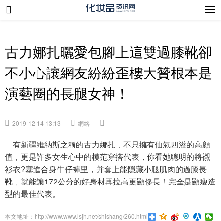
古力娜扎曬愛包腳上這雙過膝靴卻
不小心讓網友紛紛歪樓大贊根本是
演藝圈的長腿女神！
2019-12-14 13:13
網絡
有新疆維納斯之稱的古力娜扎，不只擁有仙氣四溢的高顏
值，更是許多女生心中的模范穿搭代表，你看她聰明的將襯
衫衣?塞進合身牛仔褲里，并套上能隱藏小腿肌肉的過膝長
靴，就能讓172公分的好身材再拉高更顯修長！完全是顯瘦造
型的最佳代表。
本文地址：http://www.www.lsjh.net/shishang/260.html