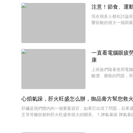
注意！節食、運
現在很多人都在討論容
響容貌的很大一個因素
該從美丑的觀念出發，
一直看電腦眼疲
康
上班族們隨著使用電腦
酸澀、腫脹的問題，而
象，其實這些都是用眼
心煩氣躁，肝火旺盛怎么辦，御品膏方幫您救
肝臟是我們體內的一個重要器官，如果它出現了問題，后果
乏等等癥狀都和肝火旺盛有很大的關系。 1.脾氣暴躁 脾氣