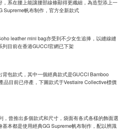
，系在腰上能讓腰部線條顯得更纖細，為造型添上一
 Supreme帆布制作，官方全新款式
ather mini bag亦受到不少女生追捧，以縫線縫
系列目前在香港GUCCI官網已下架
款式，其中一個經典款式是GUCCI Bamboo
已停產，下圖款式于Vestiaire Collective標價
系列，曾推出多個款式和尺寸，袋面有各式各樣的飾面選
本都是使用經典GG Supreme帆布制作，配以辨識