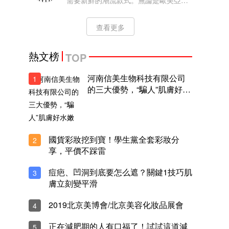
需要新鮮的潮流款式。無論是歐美亞洲
的名人或KOL，最近都迷上了新加坡國
民品牌CHARLES KEITH。這品牌一直
查看更多
深受女生喜歡，它多變時尚的設計，無
論是干練的上班造型或是慵懶率性的假
日穿搭，
熱文榜
TOP
河南信美生物科技有限公司
1
的三大優勢，“騙人”肌膚好水
嫩
國貨彩妝挖到寶！學生黨全套彩妝分
2
享，平價不踩雷
痘疤、凹洞到底要怎么遮？關鍵1技巧肌
3
膚立刻變平滑
2019北京美博會/北京美容化妝品展會
4
正在減肥期的人有口福了！試試這道減
5