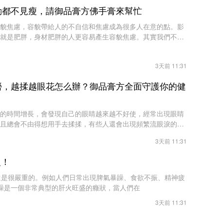
動都不見瘦，請御品膏方佛手膏來幫忙
貌焦慮，容貌帶給人的不自信和焦慮成為很多人在意的點。影
就是肥胖，身材肥胖的人更容易產生容貌焦慮。其實我們不應
產生不必要的焦慮，但是肥胖問題還是
3天前 11:31
勞，越揉越眼花怎么辦？御品膏方全面守護你的健
的時間增長，會發現自己的眼睛越來越不好使，經常出現眼睛
且總會不由得想用手去揉揉，有些人還會出現頻繁流眼淚的現
過度，造成眼睛受損了。上班族容易引
3天前 11:31
火！
還是很嚴重的。例如人們日常出現脾氣暴躁、食欲不振、精神疲
暴躁是一個非常典型的肝火旺盛的癥狀，當人們在
3天前 11:31