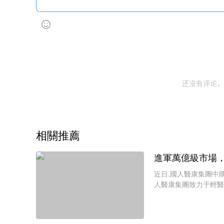
还没有评论，
相關推薦
進軍萬億級市場
近日,國人醫康集團中
人醫康集團致力于輕醫
心堂以及中科醫美簽訂