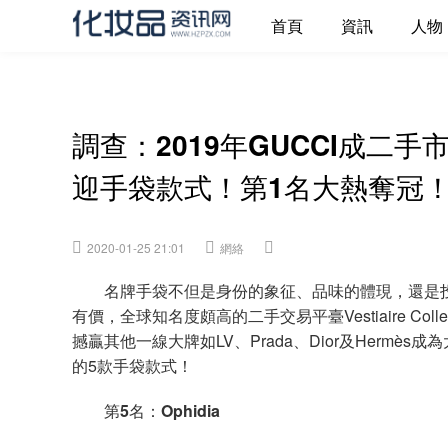
首頁
資訊
人物
調查：2019年GUCCI成二
迎手袋款式！第1名大熱奪冠
2020-01-25 21:01
網絡
名牌手袋不但是身份的象征、品味的體現，還是投
有價，全球知名度頗高的二手交易平臺Vestiaire Col
撼贏其他一線大牌如LV、Prada、Dior及Herm
的5款手袋款式！
第
5
名：
Ophidia