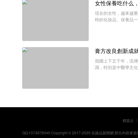
女性保養吃什么
現在的女性，越來越重
時的化妝品、保養品一
取買一個性價比高的產
膏方改良創新成
我國上下五千年，流傳
識，特別是中醫學文化
力，中醫學文化終于被
標簽云
QQ:1074976040 Copyright © 2017-2020
化妝品新聞網
.部分內容來