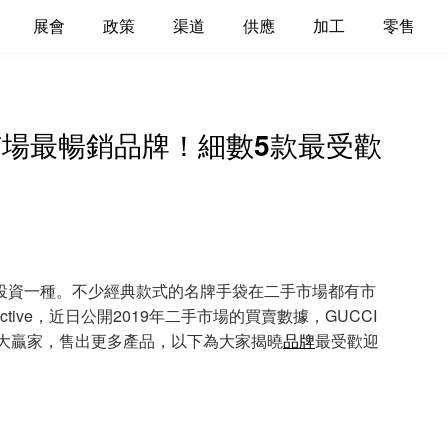
展會
政策
渠道
供應
加工
零售
手市場最暢銷品牌！細數5款最受歡
！
資一種。不少經典款式的名牌手袋在二手市場都有市
lective，近日公開2019年二手市場的買賣數據，GUCCI
ès成為大贏家，售出更多產品，以下為大家揭曉
品牌
最受歡迎