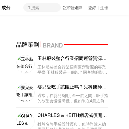
成分
搜索
公眾號矩陣
登錄
|
注冊
品牌策劃
BRAND
玉林服裝整合行業招商運營資源的
專業平臺
玉林服裝整合行業招商運營資源的專業
平臺 玉林服裝是一個以全國各地服裝為
主要經營領域的電子商務平臺。打破了
區域的局限，帶給服裝行業不同地域、
嬰兒愛吃手該阻止嗎？兒科醫師：
不同類別的大量客戶，以及無限的商機
這是小孩認識世界的正常行為！
和發展空間。致力于打造中國專業的
通常，在嬰兒6個月至一歲之間，吸手指
的欲望會慢慢降低，但如果在4歲之前還
有這樣的行為父母也不必太過焦慮，隨
著年紀漸長，孩子就越能控制自己吸手
CHARLES & KEITH網店減價開
指的行為，或是對外在的興趣大于吸手
始！KOL人氣手袋也在減
指的滿足感。 「吃手」是嬰兒成長
雖然名牌手袋設計經典，但時尚達人總