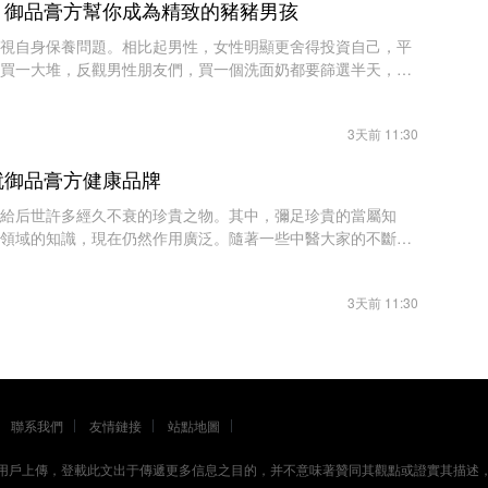
，御品膏方幫你成為精致的豬豬男孩
視自身保養問題。相比起男性，女性明顯更舍得投資自己，平
買一大堆，反觀男性朋友們，買一個洗面奶都要篩選半天，爭
品，而不是買美白效果好的東西，因此
3天前 11:30
就御品膏方健康品牌
給后世許多經久不衰的珍貴之物。其中，彌足珍貴的當屬知
領域的知識，現在仍然作用廣泛。隨著一些中醫大家的不斷努
發揚光大，成為世界醫學上與西醫相庭抗
3天前 11:30
聯系我們
友情鏈接
站點地圖
源用戶上傳，登載此文出于傳遞更多信息之目的，并不意味著贊同其觀點或證實其描述