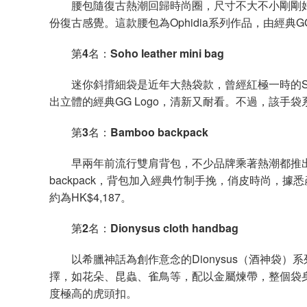
腰包隨復古熱潮回歸時尚圈，尺寸不大不小剛剛好
份復古感覺。這款腰包為Ophidia系列作品，由經典GG
第
4
名：
Soho leather mini bag
迷你斜揹細袋是近年大熱袋款，曾經紅極一時的Soho le
出立體的經典GG Logo，清新又耐看。不過，該手袋
第
3
名：
Bamboo backpack
早兩年前流行雙肩背包，不少品牌乘著熱潮都推出背包
backpack，背包加入經典竹制手挽，俏皮時尚，據悉產品目前
約為HK$4,187。
第
2
名：
Dionysus cloth handbag
以希臘神話為創作意念的Dionysus（酒神袋）
擇，如花朵、昆蟲、雀鳥等，配以金屬煉帶，整個袋身基
度極高的虎頭扣。