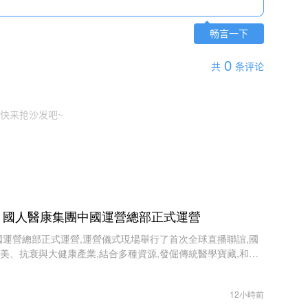
畅言一下
0
共
条评论
快来抢沙发吧~
，國人醫康集團中國運營總部正式運營
國運營總部正式運營,運營儀式現場舉行了首次全球直播聯誼,國
美、抗衰與大健康產業,結合多種資源,發倔傳統醫學寶藏,和醫
合作啟動,共同打造未來輕醫美和大健康
12小時前