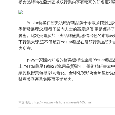
參會品牌均在亞洲區域或行業內享有較高的知名度和
Yestar藝星在醫美領域深耕品牌十余載,創造性提
學術發展理念,獲得了業內人士的高度評價,更是獲得
贊譽。此次受邀參加亞洲品牌盛典,憑借出色的市場表
下行業大獎,這不僅是對Yestar藝星在引領行業品
力所在。
作為一家國內知名的醫美標桿性企業,Yestar藝
上,Yestar藝星19城23院,用品質堅守、學術精研書寫
續扎根醫美領域,以高端化、全球化視野為全球星粉提
醫療美容產業集團而不懈努力。
本文地址：http://www.www.lsjh.net/xinwen/2465.html