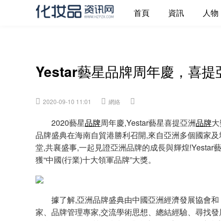
首頁
資訊
人物
Yestar藝星品牌周年慶，喜
2020-09-10 11:01
網絡
2020藝星
品牌
周年慶,Yestar藝星喜提亞洲
品牌
大
品牌盛典在海南自貿港勝利召開,來自亞洲多個國家
堂,共襄盛事,一起見證亞洲品牌的成長與輝煌!Yest
獲“中國(行業)十大領軍品牌”大獎。
據了解,亞洲品牌盛典由中國亞洲經濟發展協會和《
家、品牌管理專家,交流學術思想、總結經驗、尋找發