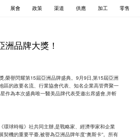
展會
政策
渠道
供應
加工
零售
提亞洲品牌大獎！
獎,榮譽閃耀第15屆亞洲品牌盛典。9月9日,第15屆亞洲
及地區的政要名流、行業協會代表、知名企業高管齊聚一
ar藝星作為本次盛典唯一醫美品牌代表受邀出席盛會,并斬
環球時報》社共同主辦,是戰略家、經濟學家和企業
展契機的重要平臺,被譽為亞洲品牌年度“奧斯卡”。所有