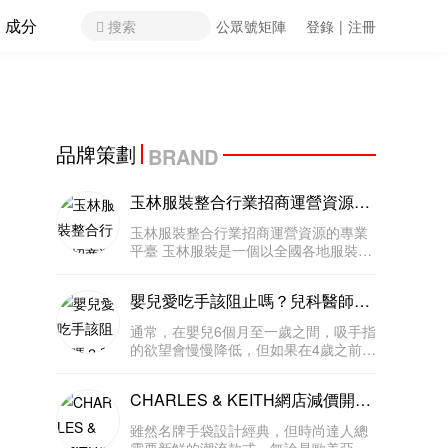
成分
搜索
公眾號矩陣
登錄
|
注冊
品牌策劃
BRAND
玉林服裝整合行業招商運營資源的
專業平臺
玉林服裝整合行業招商運營資源的專業
平臺 玉林服裝是一個以全國各地服裝為
主要經營領域的電子商務平臺。打破了
區域的局限，帶給服裝行業不同地域、
嬰兒愛吃手該阻止嗎？兒科醫師：
不同類別的大量客戶，以及無限的商機
這是小孩認識世界的正常行為！
和發展空間。致力于打造中國專業的
通常，在嬰兒6個月至一歲之間，吸手指
的欲望會慢慢降低，但如果在4歲之前還
有這樣的行為父母也不必太過焦慮，隨
著年紀漸長，孩子就越能控制自己吸手
CHARLES & KEITH網店減價開
指的行為，或是對外在的興趣大于吸手
始！KOL人氣手袋也在減
指的滿足感。 「吃手」是嬰兒成長
雖然名牌手袋設計經典，但時尚達人總