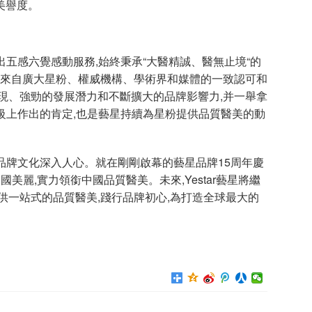
美譽度。
出五感六覺感動服務,始終秉承“大醫精誠、醫無止境“的
了來自廣大星粉、權威機構、學術界和媒體的一致認可和
現、強勁的發展潛力和不斷擴大的品牌影響力,并一舉拿
質升級上作出的肯定,也是藝星持續為星粉提供品質醫美的動
星品牌文化深入人心。就在剛剛啟幕的藝星品牌15周年慶
中國美麗,實力領銜中國品質醫美。未來,Yestar藝星將繼
供一站式的品質醫美,踐行品牌初心,為打造全球最大的