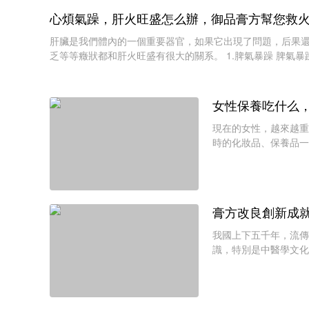
心煩氣躁，肝火旺盛怎么辦，御品膏方幫您救
肝臟是我們體內的一個重要器官，如果它出現了問題，后果
乏等等癥狀都和肝火旺盛有很大的關系。 1.脾氣暴躁 脾氣
女性保養吃什么
現在的女性，越來越重
時的化妝品、保養品一
取買一個性價比高的產
膏方改良創新成
我國上下五千年，流傳
識，特別是中醫學文化
力，中醫學文化終于被