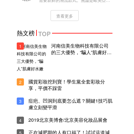
需要新鮮的潮流款式。無論是歐美亞洲
的名人或KOL，最近都迷上了新加坡國
民品牌CHARLES KEITH。這品牌一直
查看更多
深受女生喜歡，它多變時尚的設計，無
論是干練的上班造型或是慵懶率性的假
日穿搭，
熱文榜
TOP
河南信美生物科技有限公司
1
的三大優勢，“騙人”肌膚好水
嫩
國貨彩妝挖到寶！學生黨全套彩妝分
2
享，平價不踩雷
痘疤、凹洞到底要怎么遮？關鍵1技巧肌
3
膚立刻變平滑
2019北京美博會/北京美容化妝品展會
4
正在減肥期的人有口福了！試試這道減
5