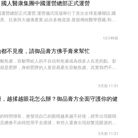
，國人醫康集團中國運營總部正式運營
國運營總部正式運營,運營儀式現場舉行了首次全球直播聯誼,國
美、抗衰與大健康產業,結合多種資源,發倔傳統醫學寶藏,和醫
合作啟動,共同打造未來輕醫美和大健康
12小時前
動都不見瘦，請御品膏方佛手膏來幫忙
貌焦慮，容貌帶給人的不自信和焦慮成為很多人在意的點。影
就是肥胖，身材肥胖的人更容易產生容貌焦慮。其實我們不應
產生不必要的焦慮，但是肥胖問題還是
3天前 11:31
勞，越揉越眼花怎么辦？御品膏方全面守護你的健
的時間增長，會發現自己的眼睛越來越不好使，經常出現眼睛
且總會不由得想用手去揉揉，有些人還會出現頻繁流眼淚的現
過度，造成眼睛受損了。上班族容易引
3天前 11:31