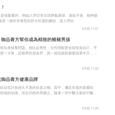
火！
還是很嚴重的。例如人們日常出現脾氣暴躁、食欲不振、精神疲
暴躁是一個非常典型的肝火旺盛的癥狀，當人們在
3天前 11:31
，御品膏方幫你成為精致的豬豬男孩
視自身保養問題。相比起男性，女性明顯更舍得投資自己，平
買一大堆，反觀男性朋友們，買一個洗面奶都要篩選半天，爭
品，而不是買美白效果好的東西，因此
3天前 11:30
就御品膏方健康品牌
給后世許多經久不衰的珍貴之物。其中，彌足珍貴的當屬知
領域的知識，現在仍然作用廣泛。隨著一些中醫大家的不斷努
發揚光大，成為世界醫學上與西醫相庭抗
3天前 11:30