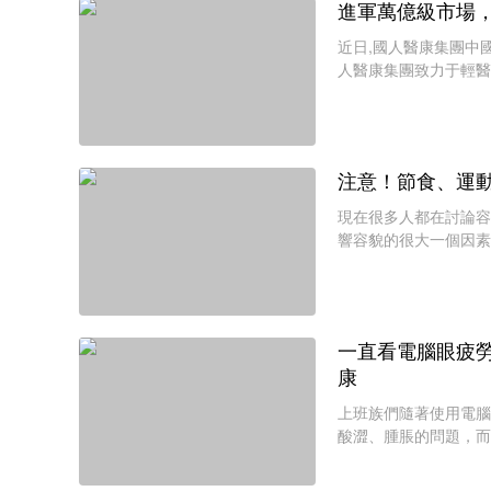
進軍萬億級市場
近日,國人醫康集團中
人醫康集團致力于輕醫
心堂以及中科醫美簽訂
注意！節食、運
現在很多人都在討論容
響容貌的很大一個因素
該從美丑的觀念出發，
一直看電腦眼疲
康
上班族們隨著使用電腦
酸澀、腫脹的問題，而
象，其實這些都是用眼