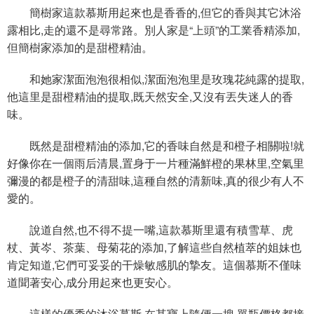
簡樹家這款慕斯用起來也是香香的,但它的香與其它沐浴
露相比,走的還不是尋常路。別人家是“上頭”的工業香精添加,
但簡樹家添加的是甜橙精油。
和她家潔面泡泡很相似,潔面泡泡里是玫瑰花純露的提取,
他這里是甜橙精油的提取,既天然安全,又沒有丟失迷人的香
味。
既然是甜橙精油的添加,它的香味自然是和橙子相關啦!就
好像你在一個雨后清晨,置身于一片種滿鮮橙的果林里,空氣里
彌漫的都是橙子的清甜味,這種自然的清新味,真的很少有人不
愛的。
說道自然,也不得不提一嘴,這款慕斯里還有積雪草、虎
杖、黃岑、茶葉、母菊花的添加,了解這些自然植萃的姐妹也
肯定知道,它們可妥妥的干燥敏感肌的摯友。這個慕斯不僅味
道聞著安心,成分用起來也更安心。
這樣的優秀的沐浴慕斯,在某寶上隨便一搜,單瓶價格都接