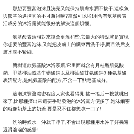
那想要豐富泡沫且洗完又能保持肌膚水潤不拔干,這樣魚
與熊掌的選擇真的不可兼得嘛?當然可以啦!用含有氨基酸表
活成分的沐浴露就能很好的解決這個煩惱。
氨基酸表活相對來說會更溫和些,它最大的特點就是實現
你想要的豐富泡沫,又能把皮膚上的臟東西洗干凈,而且洗后皮
膚水潤不緊繃。
簡樹這款氨基酸沐浴慕斯,它里面就含有月桂酰肌氨酸
鈉、甲基椰油酰基牛磺酸鈉以及椰油酰甘氨酸鉀3 種氨基酸
表活配方,是純氨基酸的配方,不含一丁點皂基成分。
這泡沫豐盈濃密程度大家也看得見,搖一搖后一按就呲出
來了,比那種擠出來還要手動發泡的沐浴露方便多了,泡沫細密
的就像奶茶上的奶蓋,要是忍不住都想嗦一口了!
洗的時候水一沖就干凈了,不會出現那種用水沖了好幾遍
還滑溜溜的感覺!