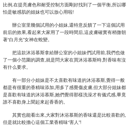
比例,在提亮膚色和耐受控制方面剛好找到了一個平衡,所以哪
怕是敏感肌的姐妹也可以放心用啦!
辦公室里幾個試用的小姐妹,還特意反饋了一下這個試用
前后的效果,看起來大家用了一段時間后,這皮膚確實有稍微朝
著“白月光”女神在蛻變。
把這款沐浴慕斯拿給辦公室的小姐妹們試用前,我們也做
了一個小范圍的調查,就是問大家在買沐浴慕斯時,對香味有沒
有什么要求。
有一部分小姐妹是不太喜歡有味道的沐浴慕斯,覺得一般
都是有很重的香精味添加,用多了感覺傷皮膚,但大部分姐妹都
是喜歡有味道的沐浴慕斯,她們覺得那樣洗澡才有儀式感,畢竟
誰不喜歡身上聞起來起香香的。
其實也能看出來,大家對沐浴慕斯的香味還是比較喜歡的,
但是就比較擔心這個工業香精味“害人”!