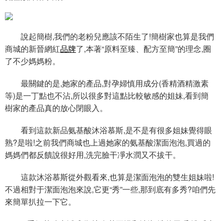
說起簡樹,我們的老粉兒應該不陌生了!簡樹家也算是我們
商城的新晉網紅
品牌
了,本著“原料至臻、配方至簡”的理念,圈
了不少媽媽粉。
最關鍵的是,她家的產品,對孕婦慎用成分(香精酒精激素
等)是一丁點也不沾,所以很多對這點比較敏感的姐妹,看到簡
樹家的產品真的放心閉眼入。
看到這款新品氨基酸沐浴慕斯,是不是有很多姐妹覺得眼
熟?是啦!之前我們商城也上過她家的氨基酸潔面泡泡,買過的
媽媽們都反饋說很好用,洗完臉干凈水潤又不拔干。
這款沐浴慕斯從外觀看來,也算是潔面泡泡的雙生姐妹啦!
不過相對于潔面泡泡來說,它更“秀”一些,那到底有多秀?咱們先
來簡單扒拉一下它。