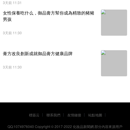
3天前 11:31
女性保養吃什么，御品膏方幫你成為精致的豬豬
男孩
3天前 11:30
膏方改良創新成就御品膏方健康品牌
3天前 11:30
標簽云
聯系我們
友情鏈接
站點地圖
QQ:1074976040 Copyright © 2017-2022
化妝品新聞網
.部分內容來源用戶