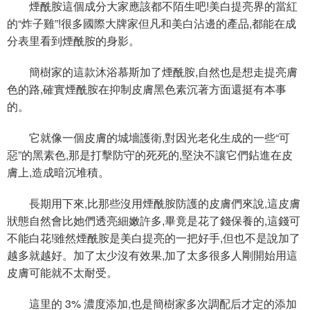
煙酰胺這個成分大家應該都不陌生吧!美白提亮界的當紅
的“炸子雞”!很多國際大牌家但凡和美白沾邊的產品,都能在成
分表里看到煙酰胺的身影。
簡樹家的這款沐浴慕斯加了煙酰胺,自然也是想走提亮膚
色的路,確實煙酰胺在抑制皮膚黑色素沉著方面還挺有本事
的。
它就像一個皮膚的城墻護衛,對因光老化生成的一些“可
惡”的黑素色,那是打擊防守的死死的,堅決不讓它們鉆進在皮
膚上,造成暗沉堆積。
長期用下來,比那些沒用煙酰胺防護的皮膚們來說,這皮膚
狀態自然會比她們透亮細嫩許多,畢竟是花了錢保養的,這錢可
不能白花!雖然煙酰胺是美白提亮的一把好手,但也不是說加了
越多就越好。加了太少沒有效果,加了太多很多人剛開始用這
皮膚可能就不太耐受。
這里的 3% 濃度添加,也是簡樹家多次調配后才定的添加