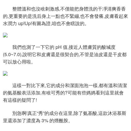
整體溫和也沒啥刺激感,不僅能把身體洗的干凈清爽香香
的,更重要的是洗后身上一點也不緊繃,也不會發癢,皮膚看起來
水潤力 up!Up!有圖為證,咱也不會瞎說的。
我們也測了一下它的 pH 值,接近人體膚質的酸堿度
(5.0~7.0),說明它和皮膚還是很契合的,不管是油皮還是干皮都
可以放心用啦。
這樣一對比下來,它的成分和潔面泡泡一樣,都有溫和清潔
的氨基酸表活添加,有啥可秀的?可能有些媽媽看到這里就會
有這樣的疑問了!
別急啊!真正“秀”的成分在這里,除了氨基酸,這款沐浴慕斯
里還添加了濃度為 3% 的煙酰胺。