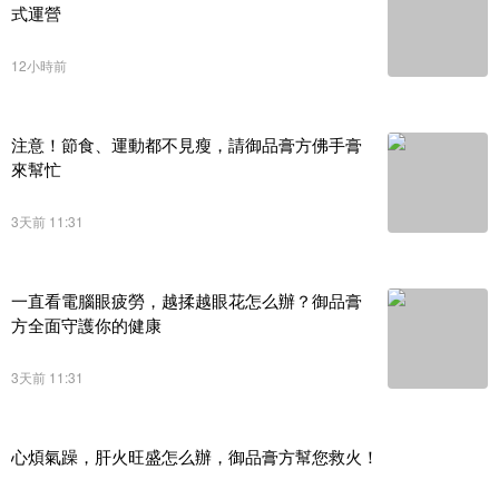
式運營
12小時前
注意！節食、運動都不見瘦，請御品膏方佛手膏
來幫忙
3天前 11:31
一直看電腦眼疲勞，越揉越眼花怎么辦？御品膏
方全面守護你的健康
3天前 11:31
心煩氣躁，肝火旺盛怎么辦，御品膏方幫您救火！