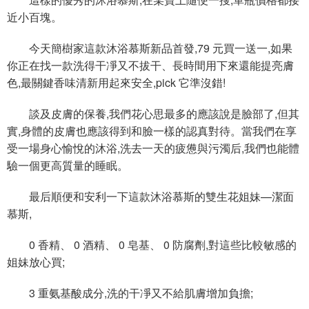
近小百塊。
今天簡樹家這款沐浴慕斯新品首發,79 元買一送一,如果
你正在找一款洗得干凈又不拔干、長時間用下來還能提亮膚
色,最關鍵香味清新用起來安全,pick 它準沒錯!
談及皮膚的保養,我們花心思最多的應該說是臉部了,但其
實,身體的皮膚也應該得到和臉一樣的認真對待。當我們在享
受一場身心愉悅的沐浴,洗去一天的疲憊與污濁后,我們也能體
驗一個更高質量的睡眠。
最后順便和安利一下這款沐浴慕斯的雙生花姐妹—潔面
慕斯,
0 香精、 0 酒精、 0 皂基、 0 防腐劑,對這些比較敏感的
姐妹放心買;
3 重氨基酸成分,洗的干凈又不給肌膚增加負擔;