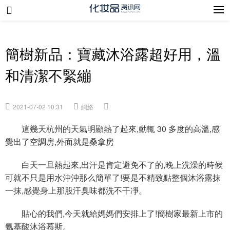
簡樹新品：寶藏沐浴露超好用，溫
和清潔不緊繃
2021-07-02 10:31
網絡
這幾天杭州的天氣明顯熱了起來,動輒 30 多度的高溫,感
覺出了空調房,外面就是桑拿房
白天一旦熱起來,出汗是肯定避免不了的,晚上洗澡的時候
可就不只是用水沖沖那么簡單了!要是不精致點整個沐浴露抹
一抹,感覺身上那股汗臭味都洗不干凈。
貼心的我們,今天就給媽媽們安排上了!簡樹家最新上市的
氨基酸沐浴慕斯。