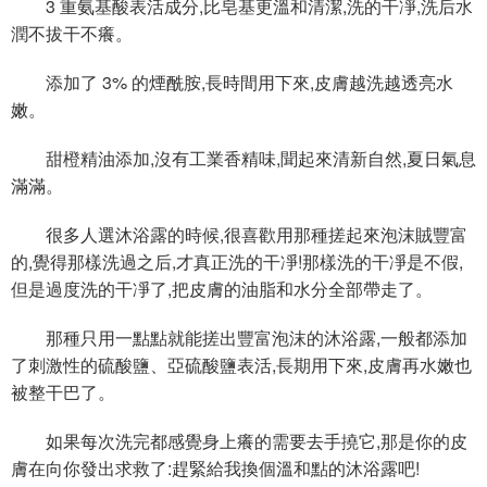
3 重氨基酸表活成分,比皂基更溫和清潔,洗的干凈,洗后水
潤不拔干不癢。
添加了 3% 的煙酰胺,長時間用下來,皮膚越洗越透亮水
嫩。
甜橙精油添加,沒有工業香精味,聞起來清新自然,夏日氣息
滿滿。
很多人選沐浴露的時候,很喜歡用那種搓起來泡沫賊豐富
的,覺得那樣洗過之后,才真正洗的干凈!那樣洗的干凈是不假,
但是過度洗的干凈了,把皮膚的油脂和水分全部帶走了。
那種只用一點點就能搓出豐富泡沫的沐浴露,一般都添加
了刺激性的硫酸鹽、亞硫酸鹽表活,長期用下來,皮膚再水嫩也
被整干巴了。
如果每次洗完都感覺身上癢的需要去手撓它,那是你的皮
膚在向你發出求救了:趕緊給我換個溫和點的沐浴露吧!