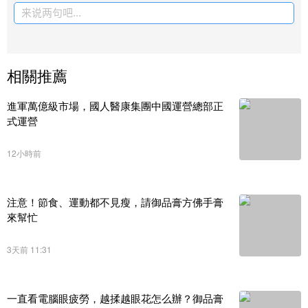
来说两句吧...
相關推薦
進軍萬億級市場，國人醫康集團中國運營總部正
式運營
12小時前
注意！節食、運動都不見瘦，請御品膏方佛手膏
來幫忙
3天前 11:31
一直看電腦眼疲勞，越揉越眼花怎么辦？御品膏