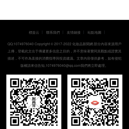
標簽云
聯系我們
友情鏈接
站點地圖
QQ:1074976040 Copyright © 2017-2022
化妝品新聞網
.部分內容來源用戶
上傳，登載此文出于傳遞更多信息之目的，并不意味著贊同其觀點或證實其
描述，不可作為直接的消費指導與投資建議。文章內容僅供參考，如有侵犯
版權請來信告知,1074976040@qq.com我們將立即處理。