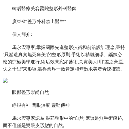
韓后醫療美容醫院整形外科醫師
廣東省“整形外科杰出醫生”
個人簡介:
馬永宏專家,掌握國際先進整形技術和前沿設計理念,秉持
“只塑造真實無死角美”的整形原則,手術以精雕細琢、錙銖必
較的究極美學進行,術后效果宛如藝術,真實美,可用“差之毫厘,
失之千里”來形容,贏得業界一致肯定和無數求美者青睞擁護。
眼部整形崇尚自然
睜眼有神 閉眼無痕 靈動傳神
馬永宏專家認為,眼部整形中的“自然”應該是無手術痕跡,
而不僅僅是雙眼皮形態的自然。