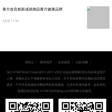
膏方改良創新成就御品膏方健康品牌
3天前 11:30
標簽云
聯系我們
友情鏈接
站點地圖
QQ:1074976040 Copyright © 2017-2022
化妝品新聞網
.部分內容來源用戶
上傳，登載此文出于傳遞更多信息之目的，并不意味著贊同其觀點或證實其
描述，不可作為直接的消費指導與投資建議。文章內容僅供參考，如有侵犯
版權請來信告知,1074976040@qq.com我們將立即處理。