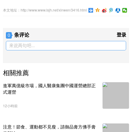
本文地址：http://www.www.lsjh.net/xinwen/3416.html
条评论
登录
0
来说两句吧...
相關推薦
進軍萬億級市場，國人醫康集團中國運營總部正
式運營
12小時前
注意！節食、運動都不見瘦，請御品膏方佛手膏