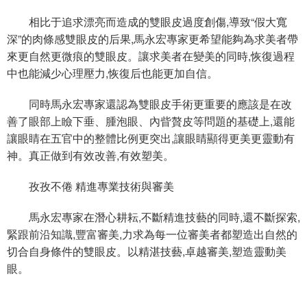
相比于追求漂亮而造成的雙眼皮過度創傷,導致“假大寬
深”的肉條感雙眼皮的后果,馬永宏專家更希望能夠為求美者帶
來更自然更微痕的雙眼皮。讓求美者在變美的同時,恢復過程
中也能減少心理壓力,恢復后也能更加自信。
同時馬永宏專家還認為雙眼皮手術更重要的應該是在改
善了眼部上瞼下垂、腫泡眼、內眥贅皮等問題的基礎上,還能
讓眼睛在五官中的整體比例更突出,讓眼睛顯得更美更靈動有
神。真正做到有效改善,有效塑美。
孜孜不倦 精進專業技術與審美
馬永宏專家在潛心耕耘,不斷精進技藝的同時,還不斷探索,
緊跟前沿知識,豐富審美,力求為每一位審美者都塑造出自然的
切合自身條件的雙眼皮。以精湛技藝,卓越審美,塑造靈動美
眼。