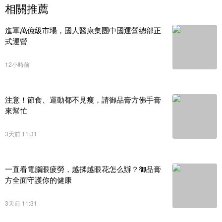
相關推薦
進軍萬億級市場，國人醫康集團中國運營總部正
式運營
12小時前
注意！節食、運動都不見瘦，請御品膏方佛手膏
來幫忙
3天前 11:31
一直看電腦眼疲勞，越揉越眼花怎么辦？御品膏
方全面守護你的健康
3天前 11:31