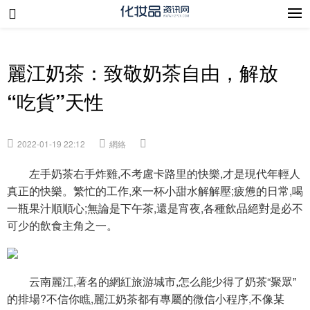
麗江奶茶：致敬奶茶自由，解放
“吃貨”天性
2022-01-19 22:12
網絡
左手奶茶右手炸雞,不考慮卡路里的快樂,才是現代年輕人
真正的快樂。繁忙的工作,來一杯小甜水解解壓;疲憊的日常,喝
一瓶果汁順順心;無論是下午茶,還是宵夜,各種飲品絕對是必不
可少的飲食主角之一。
云南麗江,著名的網紅旅游城市,怎么能少得了奶茶“聚眾”
的排場?不信你瞧,麗江奶茶都有專屬的微信小程序,不像某