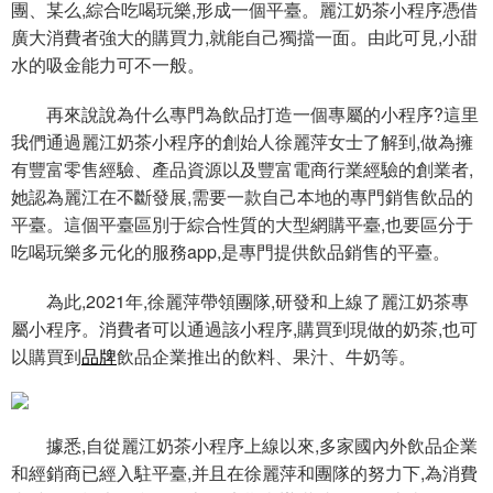
團、某么,綜合吃喝玩樂,形成一個平臺。麗江奶茶小程序憑借
廣大消費者強大的購買力,就能自己獨擋一面。由此可見,小甜
水的吸金能力可不一般。
再來說說為什么專門為飲品打造一個專屬的小程序?這里
我們通過麗江奶茶小程序的創始人徐麗萍女士了解到,做為擁
有豐富零售經驗、產品資源以及豐富電商行業經驗的創業者,
她認為麗江在不斷發展,需要一款自己本地的專門銷售飲品的
平臺。這個平臺區別于綜合性質的大型網購平臺,也要區分于
吃喝玩樂多元化的服務app,是專門提供飲品銷售的平臺。
為此,2021年,徐麗萍帶領團隊,研發和上線了麗江奶茶專
屬小程序。消費者可以通過該小程序,購買到現做的奶茶,也可
以購買到
品牌
飲品企業推出的飲料、果汁、牛奶等。
據悉,自從麗江奶茶小程序上線以來,多家國內外飲品企業
和經銷商已經入駐平臺,并且在徐麗萍和團隊的努力下,為消費