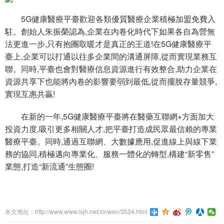
5G健康醫療平臺歡迎各類優質醫療企業積極加盟免費入
駐。創始人朱振榮認為,企業在內卷化時代下如果各自為營無
法更進一步,只有抱團取暖才是真正的王道!在5G健康醫療平
臺上,企業可以打通以往多企業間的溝通屏障,從而實現業務互
聯。同時,平臺也會對醫療信息資源進行有效整合,助力企業在
資源共享下也能將內卷的影響要弱到最低,從而擺脫存量競爭,
實現互惠共贏!
在新的一年,5G健康醫療平臺將在醫藥互聯網+方面加大
投資力度,吸引更多相關人才,把平臺打造成民眾最信賴的專業
醫療平臺。同時,通過互聯網、大數據應用,促進線上與線下業
務的協同,積極邁向專業化、服務一體化的轉型,構建“新零售”
業態,打造“新流通”生態圈!
本文地址：http://www.www.lsjh.net/xinwen/3534.html