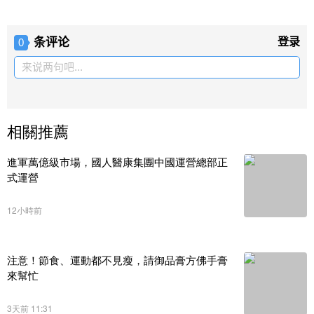
条评论
登录
0
来说两句吧...
相關推薦
進軍萬億級市場，國人醫康集團中國運營總部正
式運營
12小時前
注意！節食、運動都不見瘦，請御品膏方佛手膏
來幫忙
3天前 11:31