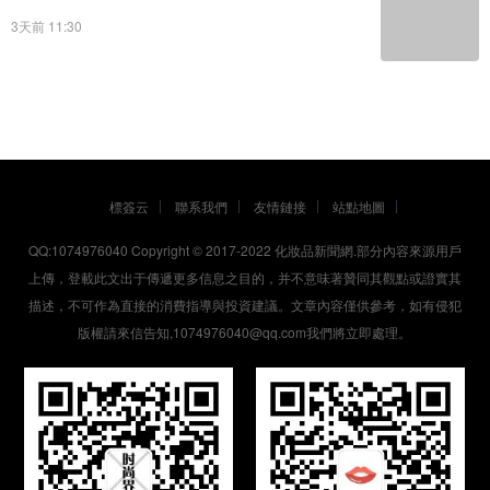
3天前 11:30
標簽云
聯系我們
友情鏈接
站點地圖
QQ:1074976040 Copyright © 2017-2022
化妝品新聞網
.部分內容來源用戶
上傳，登載此文出于傳遞更多信息之目的，并不意味著贊同其觀點或證實其
描述，不可作為直接的消費指導與投資建議。文章內容僅供參考，如有侵犯
版權請來信告知,1074976040@qq.com我們將立即處理。