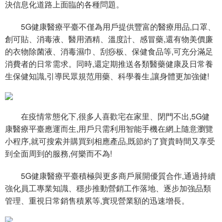
決信息化道路上面臨的各種問題。
5G健康醫療平臺不僅為用戶提供豐富的醫療用品,口罩、
創可貼、消毒液、醫用酒精、溫度計、感冒藥,還有物美價廉
的衣物除菌液、消毒濕巾、刮痧板、保健食品等,可充分滿足
消費者的日常需求。同時,還定期推送各類醫藥健康及日常養
生保健知識,引導民眾規范用藥、科學養生,讓身體更加強健!
在疫情常態化下,很多人喜歡宅在家里、閉門不出,5G健
康醫療平臺應運而生,用戶只需利用智能手機在網上隨意瀏覽
小程序,就可搜索并購買到相應產品,既節約了寶貴時間又享受
到全面周到的服務,何樂而不為!
5G健康醫療平臺積極與更多商戶展開優質合作,通過持續
強化員工專業知識、穩步推動營銷工作落地、逐步加強品類
管理、重視日常銷售積累等,實現營業額的迅速增長。