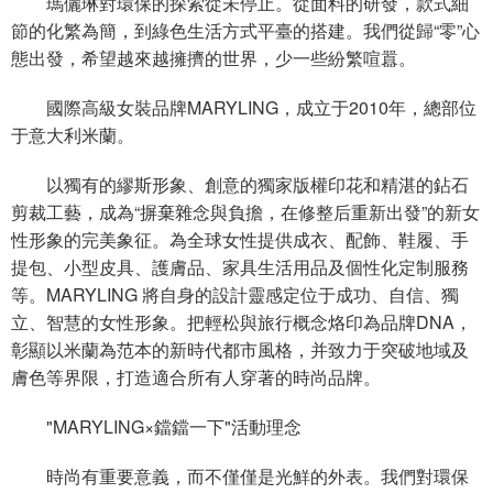
瑪儷琳對環保的探索從未停止。從面料的研發，款式細
節的化繁為簡，到綠色生活方式平臺的搭建。我們從歸“零”心
態出發，希望越來越擁擠的世界，少一些紛繁喧囂。
國際高級女裝品牌MARYLING，成立于2010年，總部位
于意大利米蘭。
以獨有的繆斯形象、創意的獨家版權印花和精湛的鉆石
剪裁工藝，成為“摒棄雜念與負擔，在修整后重新出發”的新女
性形象的完美象征。為全球女性提供成衣、配飾、鞋履、手
提包、小型皮具、護膚品、家具生活用品及個性化定制服務
等。MARYLING 將自身的設計靈感定位于成功、自信、獨
立、智慧的女性形象。把輕松與旅行概念烙印為品牌DNA，
彰顯以米蘭為范本的新時代都市風格，并致力于突破地域及
膚色等界限，打造適合所有人穿著的時尚品牌。
"MARYLING×鐺鐺一下"活動理念
時尚有重要意義，而不僅僅是光鮮的外表。我們對環保