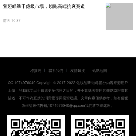
萱婭瞄準千億級市場，領跑高端抗衰賽道
前天 10:37
標簽云
聯系我們
友情鏈接
站點地圖
QQ:1074976040 Copyright © 2017-2022
化妝品新聞網
.部分內容來源用戶
上傳，登載此文出于傳遞更多信息之目的，并不意味著贊同其觀點或證實其
描述，不可作為直接的消費指導與投資建議。文章內容僅供參考，如有侵犯
版權請來信告知,1074976040@qq.com我們將立即處理。