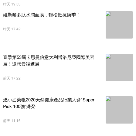
昨天 19:53
維斯黎多肽水潤面膜，輕松抵抗換季！
昨天 17:42
直擊第53屆卡思曼伯意大利博洛尼亞國際美容
展！邀您云端逛展
前天 17:22
燃小乙榮獲2020天然健康產品行業大會“Super
Pick 100強”殊榮
前天 11:16