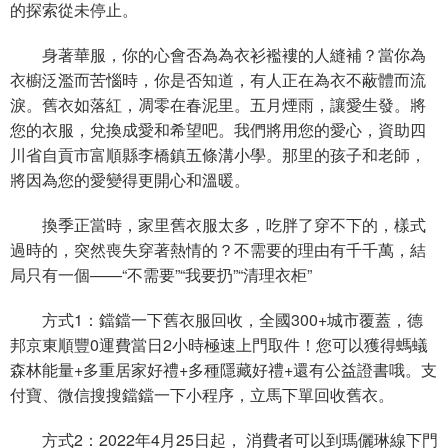
的探索從未停止。
身著華服，你的心會否為為衣衫襤褸的人縫補？當你為
衣櫥泛濫而苦惱時，你是否知道，有人正在為衣不蔽體而流
淚。舊衣如落紅，凋零在春泥里。五月煙雨，讓愛生發。將
您的衣服，兌換成愛和希望吧。我們將用您的愛心，資助四
川省自貢市富順縣李橋鎮五條溝小學。那里的孩子和老師，
將因為您的愛變得更開心和溫暖。
換季正當時，家里舊衣服太多，吃胖了穿不下的，樣式
過時的，突然喪失穿著熱情的？不需要的理由有千千萬，結
局只有一個——“不需要”“我要扔”“清理衣柜”
方式1：鐺鐺一下舊衣服回收，全國300+城市覆蓋，德
邦京東順豐0運費當日2小時極速上門取件！您可以獲得螞蟻
森林能量+多重居家好禮+多種隱藏好禮+還有公益證書哦。支
付寶、微信搜搜鐺鐺一下小程序，立馬下單回收舊衣。
方式2：2022年4月25日起， 消費者可以到瑪儷琳線下門