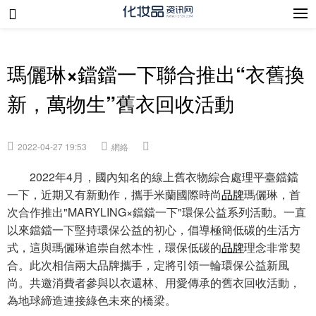
瑪儷琳×鐺鐺一下聯合推出“衣舊換
新，萬物生”舊衣回收活動
2022-04-27 19:53
網絡
2022年4月，國內知名的線上舊衣物綜合處理平臺鐺鐺
一下，近期又有新動作，攜手米蘭國際時尚
品牌
瑪儷琳，首
次合作推出"MARYLING×鐺鐺一下"環保公益系列活動。一直
以來鐺鐺一下堅持環保公益的初心，倡導極簡低碳的生活方
式，這與瑪儷琳追崇自然本性，環保低碳的
品牌
理念非常契
合。此次相信兩大品牌攜手，定將引領一輪環保公益新風
尚。共邀消費者參與以衣還林、用愛傳承的舊衣回收活動，
為地球締造連接綠色未來的橋梁。