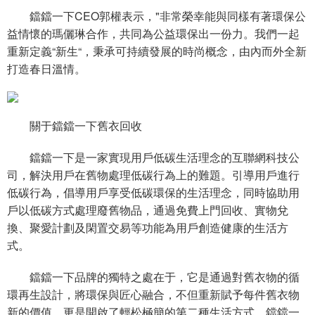
鐺鐺一下CEO郭權表示，"非常榮幸能與同樣有著環保公
益情懷的瑪儷琳合作，共同為公益環保出一份力。我們一起
重新定義“新生“，秉承可持續發展的時尚概念，由內而外全新
打造春日溫情。
關于鐺鐺一下舊衣回收
鐺鐺一下是一家實現用戶低碳生活理念的互聯網科技公
司，解決用戶在舊物處理低碳行為上的難題。引導用戶進行
低碳行為，倡導用戶享受低碳環保的生活理念，同時協助用
戶以低碳方式處理廢舊物品，通過免費上門回收、實物兌
換、聚愛計劃及閑置交易等功能為用戶創造健康的生活方
式。
鐺鐺一下品牌的獨特之處在于，它是通過對舊衣物的循
環再生設計，將環保與匠心融合，不但重新賦予每件舊衣物
新的價值，更是開啟了輕松極簡的第二種生活方式。鐺鐺一