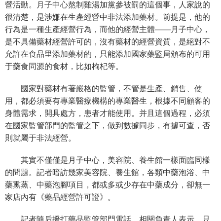
營活動。月子中心熬制雞湯加黨參被罰的這個事，人家說的
很清楚，是涉嫌在生產經營中非法添加藥材。前提是，他的
行為是一種生產經營行為，而他的經營主體——月子中心，
是不具備藥材經營許可的，沒有藥材的經營資質，是絕對不
允許在食品里添加藥材的，只能添加國家藥監局頒布的可用
于藥食同源的食材，比如枸杞等。
國家對藥材有著嚴格的監管，不管是生產、銷售、使
用，都必須要有專業醫療機構的專業醫生，根據不同顧客的
身體需求，開具處方，患者才能使用。并且這個過程，必須
在國家監管部門的監管之下，做到數據同步，有據可查，否
則就屬于非法經營。
其實不僅僅是月子中心，美容院、養生館一樣面臨同樣
的問題。記者暗訪幾家美容院、養生館，各類中藥泡浴、中
藥熏蒸、中藥泡腳項目，都或多或少存在中藥成分，卻無一
家店內有《藥品經營許可證》。
記者隨后撥打藥品監管部門電話，相關負責人表示，只