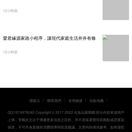
12小時前
愛君緣源家政小程序，讓現代家庭生活井井有條
12小時前
標簽云
聯系我們
友情鏈接
站點地圖
QQ:1074976040 Copyright © 2017-2022
化妝品新聞網
.部分內容來源用戶
上傳，登載此文出于傳遞更多信息之目的，并不意味著贊同其觀點或證實其
描述，不可作為直接的消費指導與投資建議。文章內容僅供參考，如有侵犯