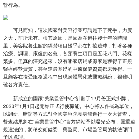
營行為。
可見而知，這次國家對美容行業可謂是下了死手，力度
之大，前所未有。根其原因，是因為在過往幾十年的時間
里，美容院養生館的經營項目幾乎都在打擦邊球，打著各種
治療、調理、康復的名義，各類養生項目是五花八門、花樣
繁多。但真的深究起來，沒有哪家店鋪或廠家是獲得了正規
醫療經營資質，甚至連最基礎的中醫保健資質都未獲得。一
旦顧客在接受服務過程中出現身體惡化或醫療糾紛，很難明
確各方責任。
新成立的國家“美業監管中心”計劃于12月份正式掛牌，
2023年1月1日起開始正式行使職能。中心將以各省為單位，
以調研、暗訪等方式對全國美容院養身館進行一次大督查，
督查結果將在“美業監管中心”官方網站予以曝光公布，嚴重違
規違法的，將移交衛健委、藥監局、市場監管局的執法部門
予以處理。