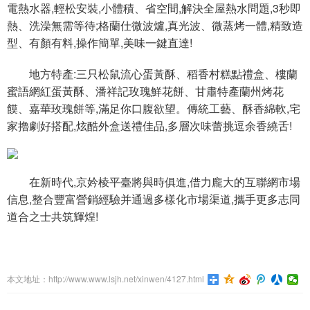
電熱水器,輕松安裝,小體積、省空間,解決全屋熱水問題,3秒即
熱、洗澡無需等待;格蘭仕微波爐,真光波、微蒸烤一體,精致造
型、有顏有料,操作簡單,美味一鍵直達!
地方特產:三只松鼠流心蛋黃酥、稻香村糕點禮盒、樓蘭
蜜語網紅蛋黃酥、潘祥記玫瑰鮮花餅、甘肅特產蘭州烤花
饃、嘉華玫瑰餅等,滿足你口腹欲望。傳統工藝、酥香綿軟,宅
家擼劇好搭配,炫酷外盒送禮佳品,多層次味蕾挑逗余香繞舌!
在新時代,京妗棱平臺將與時俱進,借力龐大的互聯網市場
信息,整合豐富營銷經驗并通過多樣化市場渠道,攜手更多志同
道合之士共筑輝煌!
本文地址：http://www.www.lsjh.net/xinwen/4127.html