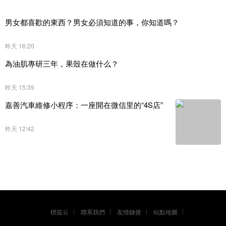
男女都喜歡的東西？男女必須知道的事，你知道嗎？
昨天 16:20
為油肌專研三年，果殼在做什么？
昨天 15:39
嘉善汽車維修小程序：一座開在微信里的“4S店”
昨天 12:42
標簽云
聯系我們
友情鏈接
站點地圖