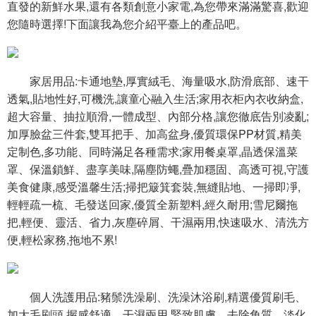
直發的新鮮水果,還有各類創意小家電,為您帶來滿滿驚喜,歡迎
您隨時選擇!下面讓我為您介紹平臺上的產品吧。
家居用品:卡通地墊,厚實絨毛、海量吸水,防滑底部、速干
透氣,貼地性好,可機洗,讓童心融入生活;家用衣柜內衣收納盒,
超大容量、抽拉順滑,一體成型、內部分格,讓您徹底告別凌亂;
加厚臉盆三件套,雙耳把手、加高盆身,優質環保PP材質,精美
定制色,多功能、同時滿足各種需求;家用餐桌罩,晶透保溫菜
罩、保溫鎖鮮、盡享美味,隔塵防蠅,疊加穩固、高透可視,守護
美食健康,感受溫馨生活;掃把簸箕套裝,無縫貼地、一掃即凈,
輕輕疏一梳、毛發送回家,優質全新塑料,經久耐用;雪尼爾拖
把,輕便、靈活、省力,灰塵碎屑、干濕兩用,快速吸水、清洗方
便,輕松家務,拖地不累!
個人洗護用品:豬鬃洗澡刷、洗澡沐浴刷,精選優質刷毛、
加大毛刷頭,握感舒適、干濕兩用,緊致肌膚、去除角質、淡化