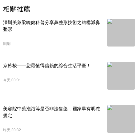
相關推薦
深圳美萊梁曉健科普分享鼻整形技術之結構派鼻
整形
剛剛
京妗棱——您最值得信賴的綜合生活平臺！
今天 00:01
美容院中藥泡浴等是否非法售藥，國家早有明確
規定
昨天 20:32