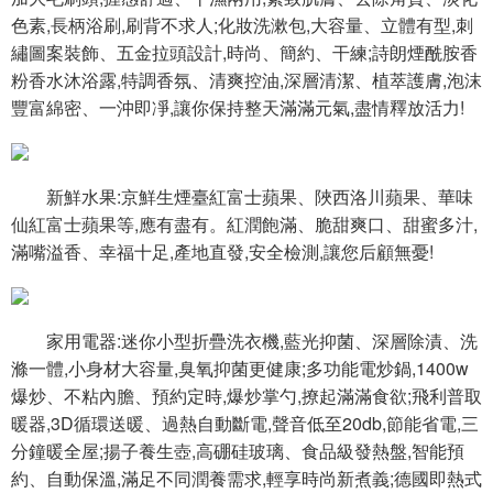
色素,長柄浴刷,刷背不求人;化妝洗漱包,大容量、立體有型,刺
繡圖案裝飾、五金拉頭設計,時尚、簡約、干練;詩朗煙酰胺香
粉香水沐浴露,特調香氛、清爽控油,深層清潔、植萃護膚,泡沫
豐富綿密、一沖即凈,讓你保持整天滿滿元氣,盡情釋放活力!
新鮮水果:京鮮生煙臺紅富士蘋果、陜西洛川蘋果、華味
仙紅富士蘋果等,應有盡有。紅潤飽滿、脆甜爽口、甜蜜多汁,
滿嘴溢香、幸福十足,產地直發,安全檢測,讓您后顧無憂!
家用電器:迷你小型折疊洗衣機,藍光抑菌、深層除漬、洗
滌一體,小身材大容量,臭氧抑菌更健康;多功能電炒鍋,1400w
爆炒、不粘內膽、預約定時,爆炒掌勺,撩起滿滿食欲;飛利普取
暖器,3D循環送暖、過熱自動斷電,聲音低至20db,節能省電,三
分鐘暖全屋;揚子養生壺,高硼硅玻璃、食品級發熱盤,智能預
約、自動保溫,滿足不同潤養需求,輕享時尚新煮義;德國即熱式