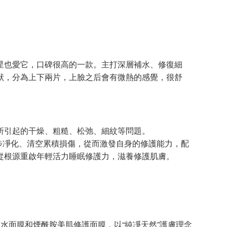
也愛它，口碑很高的一款。主打深層補水、修復細
狀，分為上下兩片，上臉之后會有微熱的感覺，很舒
引起的干燥、粗糙、松弛、細紋等問題。
一步凈化、清空累積損傷，從而激發自身的修護能力，配
從根源重啟年輕活力睡眠修護力，滋養修護肌膚。
水面膜和煙酰胺美肌修護面膜，以“純凈天然”護膚理念