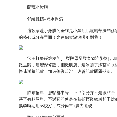
蘭
蔻小嫩膜
舒緩維穩
+
補水保濕
這款蘭蔻小嫩膜的全稱是小黑瓶肌底精華浸潤修護
的核心成分在里面！光這點就深深吸引到我！
它主打舒緩維穩的[二裂酵母發酵產物溶胞物]，加
微生態，層層深修護，細嫩肌膚。還添加了腺苷和水
快速滋養肌膚，加速修復暗沉，改善肌膚問題狀況。
膜布偏厚，服帖都中等，下巴部分并不是很貼合，
甚至有點厚重。不過它即使是在臉頰輕微敏感和干燥
換季時期用比較好，成分簡單+實力過硬。