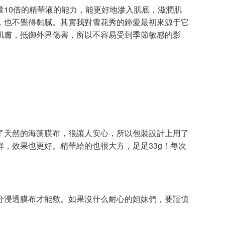
10倍的精華液的能力，能更好地滲入肌底，滋潤肌
，也不覺得黏膩。其實我對雪花秀的鐘愛最初來源于它
肌膚，抵御外界傷害，所以不容易受到季節敏感的影
天然的海藻膜布，很讓人安心，所以包裝設計上用了
，效果也更好。精華給的也很大方，足足33g！每次
浸透膜布才能敷。如果沒什么耐心的姐妹們，要謹慎