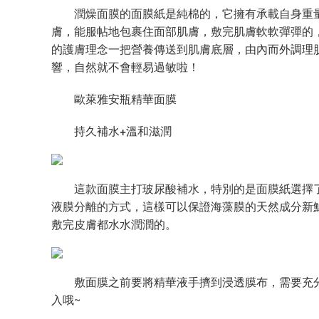
潤燥面膜的面膜紙是純棉的，它擁有承載自身重量
膚，能服帖地包裹住面部肌膚，敷完肌膚軟軟彈彈的
的護膚理念一把營養傳送到肌膚底層，由內而外調理
響，自然就不會輕易過敏啦！
歐萊雅安瓶精華面膜
持久補水
+
溫和滋潤
這款面膜主打玻尿酸補水，特別的是面膜紙選擇了
液膜分離的方式，這樣可以保證海藻膜的天然成分新鮮
敷完皮膚都水水潤潤的。
敷面膜之前要將精華液手擠到浸透膜布，需要充分
入哦~