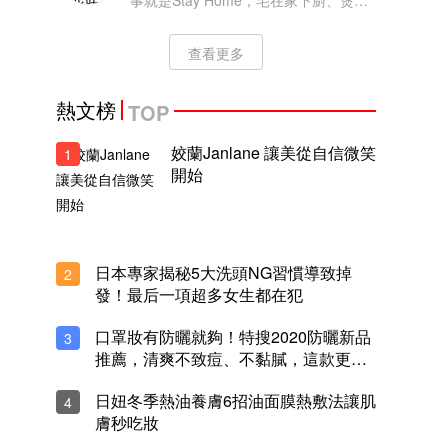
事就是Stay Home，宅在家下廚、煲劇
或網購也好，能一解不能外出之苦就好
了！編輯留意到最近不少美容品牌也推
查看更多
出網購優惠，今次要介紹的是化妝師力
推的
熱文榜
TOP
姣蘭Janlane 讓美從自信微笑
1
開始
日本專家揭秘5大洗頭NG習慣導致掉
2
發！最后一項超多女生都在犯
口罩妝有防曬就夠！特搜2020防曬新品
3
推薦，清爽不致痘、不黏膩，這款更可
當素顏霜
日妞冬季熱油養膚6招油面膜熱敷法讓肌
4
膚秒吃妝