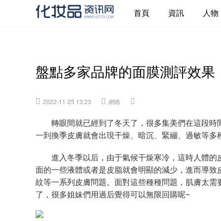
首頁
資訊
人物
盤點多家品牌的面膜測評效果
2022-11-25 13:23
網絡
轉眼間就已經到了冬天了，很多集美們在這段時間
一到換季皮膚就會出現干燥、暗沉、緊繃、過敏等多
進入冬季以后，由于氣候干燥寒冷，這時人體的皮
面的一些液體或者是皮脂就會明顯的減少，進而導致
紋等一系列皮膚問題。面對這些種種問題，肌膚太需
了，很多姐妹們用過后覺得可以無限回購呢~