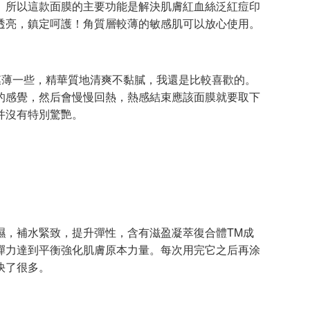
。所以這款面膜的主要功能是解決肌膚紅血絲泛紅痘印
透亮，鎮定呵護！角質層較薄的敏感肌可以放心使用。
薄一些，精華質地清爽不黏膩，我還是比較喜歡的。
的感覺，然后會慢慢回熱，熱感結束應該面膜就要取下
并沒有特別驚艷。
，補水緊致，提升彈性，含有滋盈凝萃復合體TM成
彈力達到平衡強化肌膚原本力量。每次用完它之后再涂
快了很多。