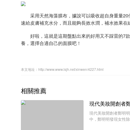
采用天然海藻膜布，據說可以吸收超自身重量20
速給皮膚補充水分，而且能夠長效水潤，補水效果在
好啦，這就是這期盤點出來的好用又不踩雷的7款
養，選擇合適自己的面膜吧！
本文地址：http://www.www.lsjh.net/xinwen/4227.html
相關推薦
現代美妝開創者
現代美妝開創者鄭明明
中，鄭明明發現女性除
們根本不了解自己的皮