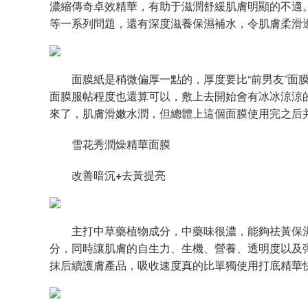
濃縮傳奇卓效精華，有助于滋潤舒緩肌膚明顯的不適
等一系列問題，還有深度滋養保濕補水，令肌膚柔滑
面膜紙是稍微偏厚一點的，厚度要比“前男友”面膜
面膜服帖程度也還算可以，敷上去開始會有冰冰涼涼
來了，肌膚滑嫩水潤，但總體上這個面膜使用完之后
雪花秀潤燥精華面膜
改善暗沉
+
去
黃提亮
主打中草藥植物成分，中藥味很濃，能夠祛黃保濕
分，同時讓肌膚的自生力、生機、營養、透明度以及
抹后續護膚產品，吸收速度真的比單獨使用打底精華