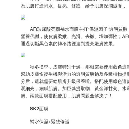
為肌膚打造補水、提亮、修護，給予肌膚深潤滋養，
AFi玻尿酸亮顏補水面膜主打“保濕因子”透明質
營養代謝，使皮膚柔嫩、光滑、去皺、增加彈性；AF
通過切斷黑色素的轉移路徑達到提亮嫩膚效果。
秋冬換季，皮膚特別干燥，那就需要使用藍色這款
幫助皮膚恢復生機與活力的透明質酸鈉及多種植物提
分后，這就需要給肌膚升級保養啦。搭配使用綠色這
潤細亮，細膩肌膚。加巨藻提取物、黃金洋甘菊、水
膚。兩款面膜搭配使用，肌膚問題全解決了！
SK2
面膜
補水保濕
+
緊致修護