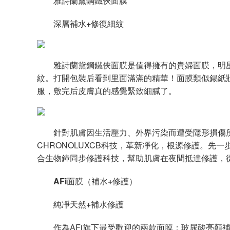
雅詩蘭黛鋼鐵俠面膜
深層補水
+
修復細紋
雅詩蘭黛鋼鐵俠面膜是值得擁有的貴婦面膜，明星
紋。打開包裝后看到里面滿滿的精華！面膜類似錫紙
服，敷完后皮膚真的感覺緊致細膩了。
針對肌膚因生活壓力、外界污染而遭受隱形損傷所
CHRONOLUXCB科技，革新凈化，根源修護。先
合生物鐘同步修護科技，幫助肌膚在夜間抵達修護，
AFi
面膜（補水
+
修護）
純凈天然
+
補水修護
作為AFi旗下最受歡迎的兩款面膜：玻尿酸亮顏補