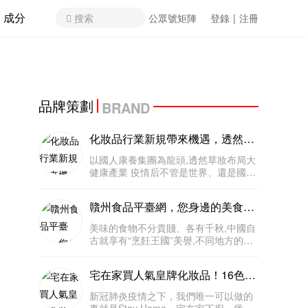
成分
搜索
公眾號矩陣
登錄
|
注冊
品牌策劃
BRAND
化妝品行業新規帶來機遇，透然草
妝品牌全面升級！
以國人康養集團為龍頭,透然草妝布局大
健康產業 疫情后不管是世界、還是國
家、或者行業,都將迎來一場商業巨變。
在迎來罕見的大挑戰時也孕育著新的商
贛州食品平臺網，您身邊的美食平
機。從衣、食、住、行、美、健康產業
臺
為商業落腳點,在時代的大趨勢推動下
美味的食物不分貴賤、各有千秋,中國自
古就享有“烹飪王國”美譽,不同地方的美
食 數不勝數,令人無限留戀。民眾享用美
食,不僅是為了滿足心中的期待更是得到
宅在家買人氣皇牌化妝品！16色眼
精神享受。美食的范圍異常廣泛,既有餐
影盤、專業6色遮瑕盤、定妝噴
桌上的食物也有干果、糕點當
新冠肺炎疫情之下，我們唯一可以做的
霧.....