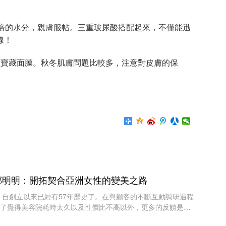
倍的水分，親膚服帖。三重玻尿酸搭配起來，不僅能迅
線！
寶藏面膜。秋冬肌膚問題比較多，注意對皮膚的保
鄭明明：開拓契合亞洲女性的變美之路
 自創立以來已經有57年歷史了。在與顧客的不斷互動調研過程
了覺得美容院耗時太久以及性價比不高以外，更多的反饋是她
膚，使用的其它產品效果不好。 而大部