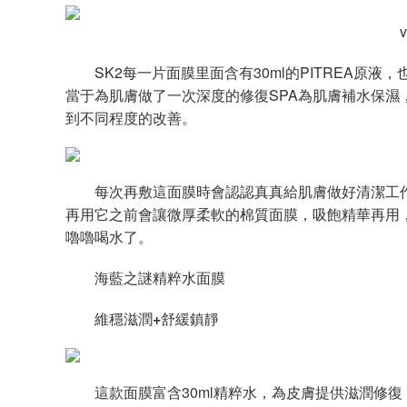
v
SK2每一片面膜里面含有30ml的PITREA原液
當于為肌膚做了一次深度的修復SPA為肌膚補水保濕
到不同程度的改善。
每次再敷這面膜時會認認真真給肌膚做好清潔工作
再用它之前會讓微厚柔軟的棉質面膜，吸飽精華再用
嚕嚕喝水了。
海藍之謎精粹水面膜
維穩滋潤
+
舒緩鎮靜
這款面膜富含30ml精粹水，為皮膚提供滋潤修復，明星成分