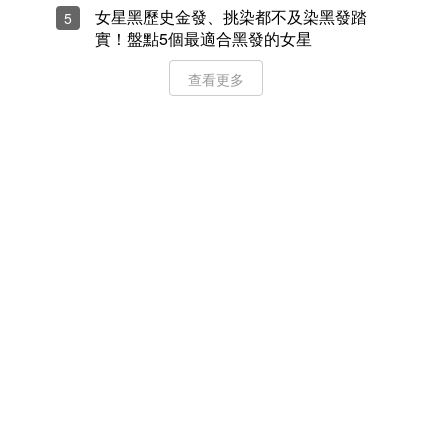
女星黑歷史金發、挑染都不及染黑發踏
5
實！盤點5個最適合黑發的女星
查看更多