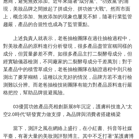
應商，避免無效添加。
近年來隨著“成分黨”、“功效黨”的涌
現，美妝品牌之間掀起了拼成分、拼功效“大戰”。然而市面
上，概念添加、無效添加的現象也屢見不鮮，隨著行業監管
趨嚴，產品的合規性也成為了監管重點。
上述負責人就表示，老爸抽檢團隊在過往抽檢過程中，
對美妝產品的原料進行分析發現，很多產品盡管宣稱同樣的
成分，但質量參差不齊。如很多產品主打二裂酵母成分，但
經實驗儀器檢測，不同廠家的二裂酵母成分千差萬別；對于
某產品中的積雪草成分，老爸抽檢團隊在驗證過程中則只檢
測出了麥芽糊精，這種以次充好的情況，品牌方若不進行檢
測難以分辨。而老爸抽檢技術團隊有能力對產品原料進行嚴
格把控，幫助品牌規避風險。
03優質功效產品亮相創新展8年沉淀，護膚科技進入“太
空2.0時代”研發實力做支撐，為品牌與消費者搭建橋梁
當下，測評之風在網絡上盛行，在小紅書、抖音等社媒
平臺，有著大量的美妝測評類博主。其中不乏打著“某護膚博