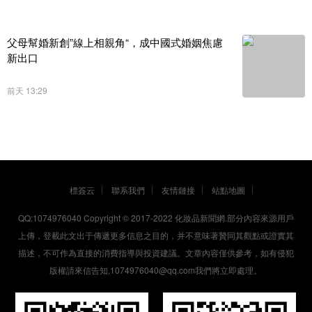
父母幫婚新創”線上相親角“，成中國式婚姻焦慮
新出口
前天 13:29
標簽云
聯系我們
友情鏈接
站點地圖
QQ:1074976040 Copyright © 2017-2022
化妝品新聞網
.部分內容來源用戶
上傳，登載此文出于傳遞更多信息之目的，并不意味著贊同其觀點或證實其
描述，不可作為直接的消費指導與投資建議。文章內容僅供參考，如有侵犯
版權請來信告知,1074976040@qq.com我們將立即處理。