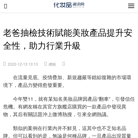
老爸抽檢技術賦能美妝產品提升安
全性，助力行業升級
2022-12-13 13:13
網絡
在流量見底、疫情疊加、新規趨嚴等錯綜復雜的市場環
境下，產品力變得愈發重要。
今年雙11，就有某知名美妝品牌因產品“翻車”，引發信任
危機。有網友稱在其官方旗艦店購買的一款產品中發現異
物，其后有關話題沖上微博熱搜，引來全網熱議。
類似的案例在行業內并不鮮見，這其中也不乏知名品
牌。但可以看到的是，無論是何種品牌，一旦產品出現質量