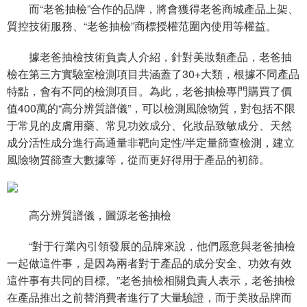
而“老爸抽檢”合作的品牌，將會獲得老爸商城產品上架、
質控技術服務、“老爸抽檢”商標授權范圍內使用等權益。
據老爸抽檢技術負責人介紹，針對美妝類產品，老爸抽
檢在第三方實驗室檢測項目共涵蓋了30+大類，根據不同產品
特點，會有不同的檢測項目。為此，老爸抽檢專門購買了價
值400萬的“高分辨質譜儀”，可以檢測風險物質，對包括不限
于常見的皮膚用藥、常見功效成分、化妝品致敏成分、天然
成分活性成分進行高通量非靶向定性/半定量篩查檢測，建立
風險物質篩查大數據等，從而更好得用于產品的初篩。
高分辨質譜儀，圖源老爸抽檢
“對于行業內引領發展的品牌來說，他們愿意與老爸抽檢
一起做這件事，是因為兩者對于產品的成分安全、功效有效
這件事有共同的目標。”老爸抽檢相關負責人表示，老爸抽檢
在產品推出之前替消費者進行了大量驗證，而于美妝品牌而