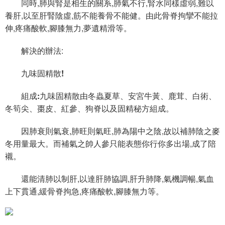
同時,肺與腎是相生的關系,肺氣不行,腎水同樣虛弱,難以
養肝,以至肝腎陰虛,筋不能養骨不能健。由此骨脊拘攣不能拉
伸,疼痛酸軟,腳膝無力,夢遺精滑等。
解決的辦法:
九味固精散
!
組成:
九味固精散由冬蟲夏草、安宮牛黃、鹿茸、白術、
冬筍尖、棗皮、紅參、狗脊以及固精秘方組成。
因肺衰則氣衰,肺旺則氣旺,肺為陽中之陰,故以補肺陰之麥
冬用量最大。而補氣之帥人參只能表態你行你多出場,成了陪
襯。
還能清肺以制肝,以達肝肺協調,肝升肺降,氣機調暢,氣血
上下貫通,緩骨脊拘急,疼痛酸軟,腳膝無力等。