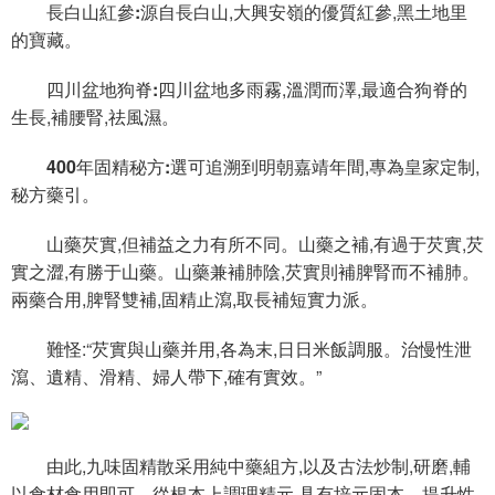
長白山紅參:
源自長白山,大興安嶺的優質紅參,黑土地里
的寶藏。
四川盆地狗脊:
四川盆地多雨霧,溫潤而澤,最適合狗脊的
生長,補腰腎,祛風濕。
400年固精秘方:
選可追溯到明朝嘉靖年間,專為皇家定制,
秘方藥引。
山藥芡實
,但補益之力有所不同。山藥之補,有過于芡實,芡
實之澀,有勝于山藥。山藥兼補肺陰,芡實則補脾腎而不補肺。
兩藥合用,脾腎雙補,固精止瀉,取長補短實力派。
難怪:“芡實與山藥并用,各為末,日日米飯調服。治慢性泄
瀉、遺精、滑精、婦人帶下,確有實效。”
由此,九味固精散采用純中藥組方,以及古法炒制,研磨,輔
以食材食用即可。從根本上調理精元,具有培元固本、提升性