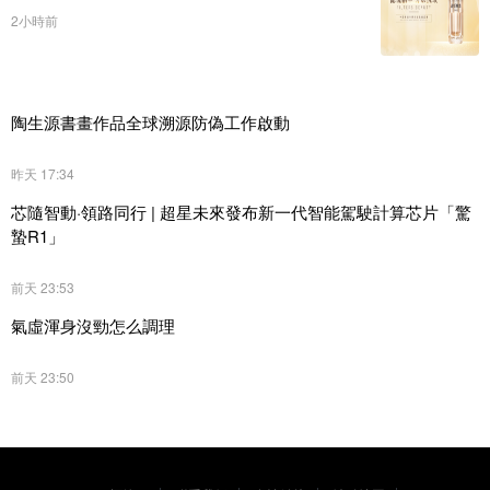
2小時前
陶生源書畫作品全球溯源防偽工作啟動
昨天 17:34
芯隨智動·領路同行 | 超星未來發布新一代智能駕駛計算芯片「驚
蟄R1」
前天 23:53
氣虛渾身沒勁怎么調理
前天 23:50