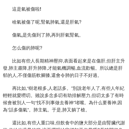
這是氣被傷啦!
啥氣被傷了呢,腎氣肺氣,還是肝氣?
傷氣,是先傷到了肺
,再到
肝氣腎氣。
怎么傷的肺呢?
比如有些人長期精神壓抑,表面看起來是在傷肝,但肝主升
發,肺主肅降,肝升肺降,才能氣機調暢,血流歡暢。所以總是肝
郁的人,不僅傷筋軟腳膝,還會令肺的日子不好過。
再比如,“樹老根多,人老話多。”別說老年人了,有些人年紀
輕輕就愛嘮叨。雖說多念多叨有助排解壓力,但叨太多了有時
候會被別人一句“找不到事做去養神”堵嘴。為什么要養神,因
為“話多傷氣”。肺主氣。于是,肺又躺了槍。
還比如,有些人重口味,但飲食中的鹽大部分是由腎臟代謝