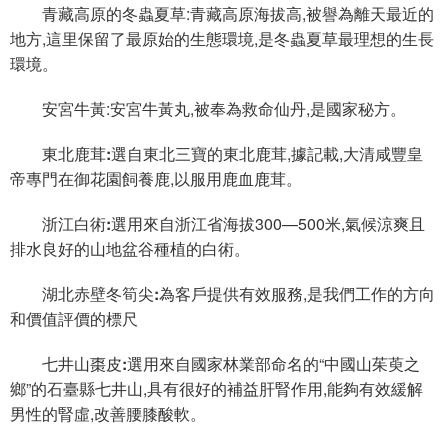
青藏高原的冬蟲夏草
:青藏高原海拔高,被譽為離天最近的
地方,這里保留了最原始的生態環境,是冬蟲夏草最理想的生長
環境。
安宮牛黃:安宮牛黃丸,被奉為救命仙丹,是國家秘方。
東北鹿茸:
選自東北三寶的東北鹿茸,據記載,大清咸豐皇
帝專門在御花園飼養鹿,以服用鹿血鹿茸。
浙江白術:
選用來自浙江省海拔300—500米,氣候涼爽且
排水良好的山地盆谷種植的白術。
湖北赤壁冬筍尖:
為客戶提供有效服務,是我們工作的方向
和價值評價的標尺
七井山棗皮:
選用來自國家林業部命名的“中國山茱萸之
鄉”的石臺縣七井山,具有很好的補益肝腎作用,能夠有效緩解
男性的腎虛,改善腰膝酸軟。