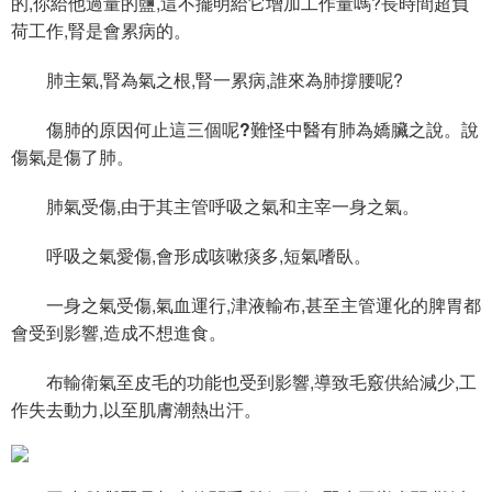
的,你給他過量的鹽,這不擺明給它增加工作量嗎?長時間超負
荷工作,腎是會累病的。
肺主氣,腎為氣之根,腎一累病,誰來為肺撐腰呢?
傷肺的原因何止這三個呢?難怪中醫有肺為嬌臟之說。說
傷氣是傷了肺。
肺氣受傷,由于其主管呼吸之氣和主宰一身之氣。
呼吸之氣愛傷,會形成咳嗽痰多,短氣嗜臥。
一身之氣受傷,氣血運行,津液輸布,甚至主管運化的脾胃都
會受到影響,造成不想進食。
布輸衛氣至皮毛的功能也受到影響,導致毛竅供給減少,工
作失去動力,以至肌膚潮熱出汗。